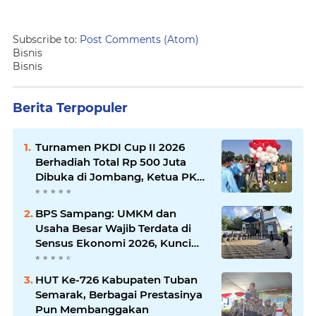
Subscribe to:
Post Comments (Atom)
Bisnis
Bisnis
Berita Terpopuler
Turnamen PKDI Cup II 2026
Berhadiah Total Rp 500 Juta
Dibuka di Jombang, Ketua PKDI
Jatim Syaifullah Mahdi: Ajang
Silaturrahmi dan Media
BPS Sampang: UMKM dan
Komunikasi Antar-Kades untuk
Usaha Besar Wajib Terdata di
Memajukan Desa
Sensus Ekonomi 2026, Kunci
Kebijakan Tepat Sasaran
HUT Ke-726 Kabupaten Tuban
Semarak, Berbagai Prestasinya
Pun Membanggakan