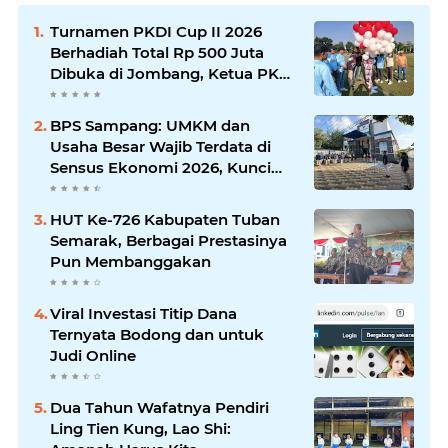
Turnamen PKDI Cup II 2026
Berhadiah Total Rp 500 Juta
Dibuka di Jombang, Ketua PKDI
Jatim Syaifullah Mahdi: Ajang
Silaturrahmi dan Media
BPS Sampang: UMKM dan
Komunikasi Antar-Kades untuk
Usaha Besar Wajib Terdata di
Memajukan Desa
Sensus Ekonomi 2026, Kunci
Kebijakan Tepat Sasaran
HUT Ke-726 Kabupaten Tuban
Semarak, Berbagai Prestasinya
Pun Membanggakan
Viral Investasi Titip Dana
Ternyata Bodong dan untuk
Judi Online
Dua Tahun Wafatnya Pendiri
Ling Tien Kung, Lao Shi: