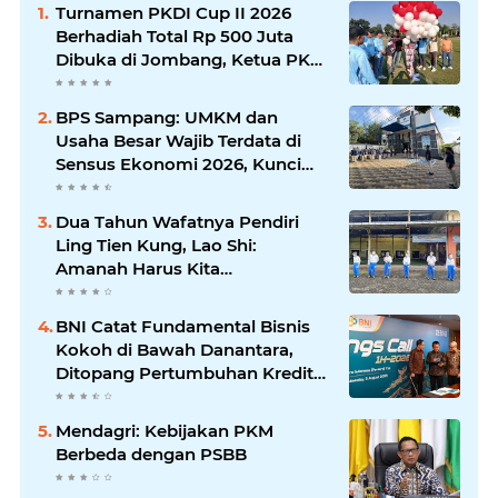
Turnamen PKDI Cup II 2026
Berhadiah Total Rp 500 Juta
Dibuka di Jombang, Ketua PKDI
Jatim Syaifullah Mahdi: Ajang
Silaturrahmi dan Media
BPS Sampang: UMKM dan
Komunikasi Antar-Kades untuk
Usaha Besar Wajib Terdata di
Memajukan Desa
Sensus Ekonomi 2026, Kunci
Kebijakan Tepat Sasaran
Dua Tahun Wafatnya Pendiri
Ling Tien Kung, Lao Shi:
Amanah Harus Kita
Laksanakan!
BNI Catat Fundamental Bisnis
Kokoh di Bawah Danantara,
Ditopang Pertumbuhan Kredit
dan Kualitas Aset
Mendagri: Kebijakan PKM
Berbeda dengan PSBB