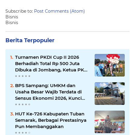
Subscribe to:
Post Comments (Atom)
Bisnis
Bisnis
Berita Terpopuler
Turnamen PKDI Cup II 2026
Berhadiah Total Rp 500 Juta
Dibuka di Jombang, Ketua PKDI
Jatim Syaifullah Mahdi: Ajang
Silaturrahmi dan Media
BPS Sampang: UMKM dan
Komunikasi Antar-Kades untuk
Usaha Besar Wajib Terdata di
Memajukan Desa
Sensus Ekonomi 2026, Kunci
Kebijakan Tepat Sasaran
HUT Ke-726 Kabupaten Tuban
Semarak, Berbagai Prestasinya
Pun Membanggakan