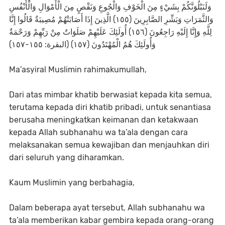
وَلَنَبْلُوَنَّكُمْ بِشَيْءٍ مِنَ الْخَوْفِ وَالْجُوعِ وَنَقْصٍ مِنَ الْأَمْوَالِ وَالْأَنْفُسِ
وَالثَّمَرَاتِ وَبَشِّرِ الصَّابِرِينَ (١٥٥) الَّذِينَ إِذَا أَصَابَتْهُمْ مُصِيبَةٌ قَالُوا إِنَّا
لِلَّهِ وَإِنَّا إِلَيْهِ رَاجِعُونَ (١٥٦) أُولَئِكَ عَلَيْهِمْ صَلَوَاتٌ مِنْ رَبِّهِمْ وَرَحْمَةٌ
وَأُولَئِكَ هُمُ الْمُهْتَدُونَ (١٥٧) (البقرة: ١٥٥-١٥٧)
Ma’asyiral Muslimin rahimakumullah,
Dari atas mimbar khatib berwasiat kepada kita semua,
terutama kepada diri khatib pribadi, untuk senantiasa
berusaha meningkatkan keimanan dan ketakwaan
kepada Allah subhanahu wa ta’ala dengan cara
melaksanakan semua kewajiban dan menjauhkan diri
dari seluruh yang diharamkan.
Kaum Muslimin yang berbahagia,
Dalam beberapa ayat tersebut, Allah subhanahu wa
ta’ala memberikan kabar gembira kepada orang-orang