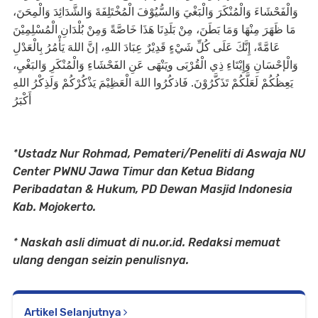
وَالْفَحْشَاءَ وَالْمُنْكَرَ وَالْبَغْيَ وَالسُّيُوْفَ الْمُخْتَلِفَةَ وَالشَّدَائِدَ وَالْمِحَنَ،
مَا ظَهَرَ مِنْهَا وَمَا بَطَنَ، مِنْ بَلَدِنَا هَذَا خَاصَّةً وَمِنْ بُلْدَانِ الْمُسْلِمِيْنَ
عَامَّةً، إِنَّكَ عَلَى كُلِّ شَيْءٍ قَدِيْرٌ عِبَادَ اللهِ، إنَّ اللهَ يَأْمُرُ بِالْعَدْلِ
وَالْإحْسَانِ وَإِيْتَاءِ ذِي الْقُرْبَى ويَنْهَى عَنِ الفَحْشَاءِ وَالْمُنْكَرِ وَالبَغْيِ،
يَعِظُكُمْ لَعَلَّكُمْ تَذَكَّرُوْنَ. فَاذكُرُوا اللهَ الْعَظِيْمَ يَذْكُرْكُمْ وَلَذِكْرُ اللهِ
أَكْبَرُ
*Ustadz Nur Rohmad, Pemateri/Peneliti di Aswaja NU
Center PWNU Jawa Timur dan Ketua Bidang
Peribadatan & Hukum, PD Dewan Masjid Indonesia
Kab. Mojokerto.
* Naskah asli dimuat di nu.or.id. Redaksi memuat
ulang dengan seizin penulisnya.
Artikel Selanjutnya