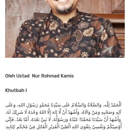
Oleh Ustad Nur Rohmad Kamis
Khutbah I
اَلْحَمْدُ لِلّٰه، وَالصَّلَاةُ وَالسَّلَامُ عَلَى سَيِّدِنَا مُحَمَّدٍ رَسُوْلِ اللهِ، وَعَلَى
آلِهِ وَصَحْبِهِ وَمَنْ وَالَاهُ، وَأَشْهَدُ أَنْ لَّا إِلهَ إِلَّا اللهُ وَحْدَهُ لَا شَرِيْكَ لَهُ،
وَأَشْهَدُ أَنَّ سَيِّدَنَا مُحَمَّدًا عَبْدُهُ وَرَسُوْلُهُ، لَا نَبِيَّ بَعْدَهُ، أَمَّا بَعْدُ، فَإِنِّي
أُوْصِيْكُمْ وَنَفْسِيْ بِتَقْوَى اللهِ الْعَلِيِّ الْقَدِيْرِ الْقَائِلِ فِيْ مُحْكَمِ كِتَابِهِ: