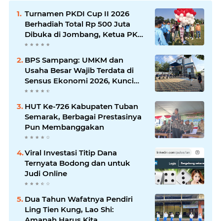
Turnamen PKDI Cup II 2026
Berhadiah Total Rp 500 Juta
Dibuka di Jombang, Ketua PKDI
Jatim Syaifullah Mahdi: Ajang
Silaturrahmi dan Media
BPS Sampang: UMKM dan
Komunikasi Antar-Kades untuk
Usaha Besar Wajib Terdata di
Memajukan Desa
Sensus Ekonomi 2026, Kunci
Kebijakan Tepat Sasaran
HUT Ke-726 Kabupaten Tuban
Semarak, Berbagai Prestasinya
Pun Membanggakan
Viral Investasi Titip Dana
Ternyata Bodong dan untuk
Judi Online
Dua Tahun Wafatnya Pendiri
Ling Tien Kung, Lao Shi:
Amanah Harus Kita