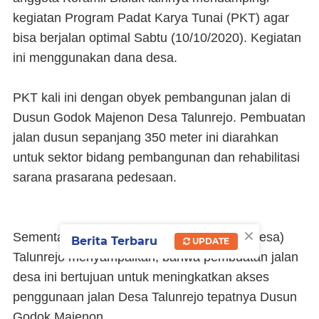
kegiatan Program Padat Karya Tunai (PKT) agar
bisa berjalan optimal Sabtu (10/10/2020). Kegiatan
ini menggunakan dana desa.
PKT kali ini dengan obyek pembangunan jalan di
Dusun Godok Majenon Desa Talunrejo. Pembuatan
jalan dusun sepanjang 350 meter ini diarahkan
untuk sektor bidang pembangunan dan rehabilitasi
sarana prasarana pedesaan.
×
Sementara, Sutikno Kepala Desa (Kades Desa)
Berita Terbaru
UPDATE
Talunrejo menyampaikan, bahwa pembuatan jalan
desa ini bertujuan untuk meningkatkan akses
penggunaan jalan Desa Talunrejo tepatnya Dusun
Godok Majenon.