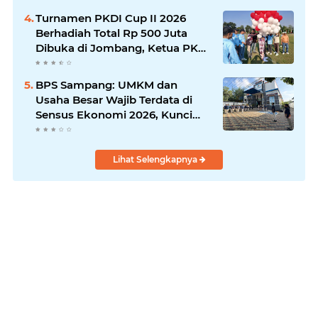
Turnamen PKDI Cup II 2026
Berhadiah Total Rp 500 Juta
Dibuka di Jombang, Ketua PKDI
Jatim Syaifullah Mahdi: Ajang
Silaturrahmi dan Media
BPS Sampang: UMKM dan
Komunikasi Antar-Kades untuk
Usaha Besar Wajib Terdata di
Memajukan Desa
Sensus Ekonomi 2026, Kunci
Kebijakan Tepat Sasaran
Lihat Selengkapnya