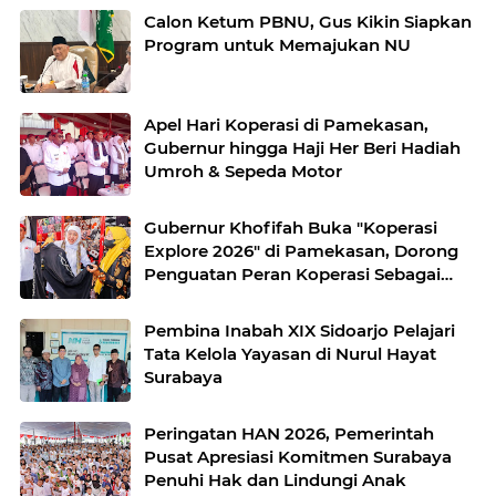
Calon Ketum PBNU, Gus Kikin Siapkan
Program untuk Memajukan NU
Apel Hari Koperasi di Pamekasan,
Gubernur hingga Haji Her Beri Hadiah
Umroh & Sepeda Motor
Gubernur Khofifah Buka "Koperasi
Explore 2026" di Pamekasan, Dorong
Penguatan Peran Koperasi Sebagai
Penggerak Ekonomi Kerakyatan
Sekaligus Perluas Akses Promosi
Pembina Inabah XIX Sidoarjo Pelajari
Pelaku UMKM
Tata Kelola Yayasan di Nurul Hayat
Surabaya
Peringatan HAN 2026, Pemerintah
Pusat Apresiasi Komitmen Surabaya
Penuhi Hak dan Lindungi Anak