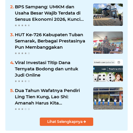
Silaturrahmi dan Media
BPS Sampang: UMKM dan
Komunikasi Antar-Kades untuk
Usaha Besar Wajib Terdata di
Memajukan Desa
Sensus Ekonomi 2026, Kunci
Kebijakan Tepat Sasaran
HUT Ke-726 Kabupaten Tuban
Semarak, Berbagai Prestasinya
Pun Membanggakan
Viral Investasi Titip Dana
Ternyata Bodong dan untuk
Judi Online
Dua Tahun Wafatnya Pendiri
Ling Tien Kung, Lao Shi:
Amanah Harus Kita
Laksanakan!
Lihat Selengkapnya