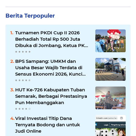
Berita Terpopuler
Turnamen PKDI Cup II 2026
Berhadiah Total Rp 500 Juta
Dibuka di Jombang, Ketua PKDI
Jatim Syaifullah Mahdi: Ajang
Silaturrahmi dan Media
BPS Sampang: UMKM dan
Komunikasi Antar-Kades untuk
Usaha Besar Wajib Terdata di
Memajukan Desa
Sensus Ekonomi 2026, Kunci
Kebijakan Tepat Sasaran
HUT Ke-726 Kabupaten Tuban
Semarak, Berbagai Prestasinya
Pun Membanggakan
Viral Investasi Titip Dana
Ternyata Bodong dan untuk
Judi Online