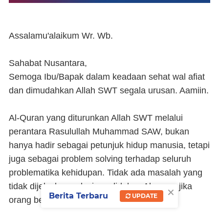
Assalamu'alaikum Wr. Wb.
Sahabat Nusantara,
Semoga Ibu/Bapak dalam keadaan sehat wal afiat
dan dimudahkan Allah SWT segala urusan. Aamiin.
Al-Quran yang diturunkan Allah SWT melalui
perantara Rasulullah Muhammad SAW, bukan
hanya hadir sebagai petunjuk hidup manusia, tetapi
juga sebagai problem solving terhadap seluruh
problematika kehidupan. Tidak ada masalah yang
tidak dijelaskan solusinya didalam Al-quran jika
×
Berita Terbaru
UPDATE
orang beriman merujuk kepadanya.