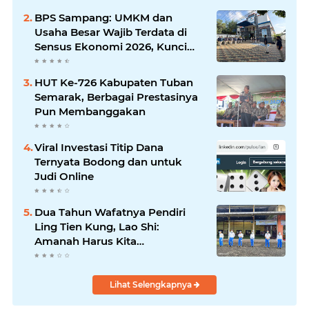
Silaturrahmi dan Media
BPS Sampang: UMKM dan
Komunikasi Antar-Kades untuk
Usaha Besar Wajib Terdata di
Memajukan Desa
Sensus Ekonomi 2026, Kunci
Kebijakan Tepat Sasaran
HUT Ke-726 Kabupaten Tuban
Semarak, Berbagai Prestasinya
Pun Membanggakan
Viral Investasi Titip Dana
Ternyata Bodong dan untuk
Judi Online
Dua Tahun Wafatnya Pendiri
Ling Tien Kung, Lao Shi:
Amanah Harus Kita
Laksanakan!
Lihat Selengkapnya