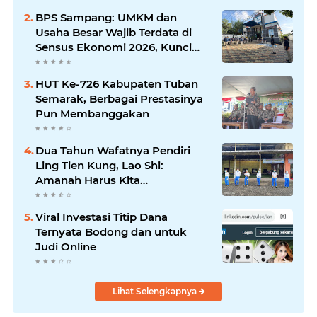
Silaturrahmi dan Media
BPS Sampang: UMKM dan
Komunikasi Antar-Kades untuk
Usaha Besar Wajib Terdata di
Memajukan Desa
Sensus Ekonomi 2026, Kunci
Kebijakan Tepat Sasaran
HUT Ke-726 Kabupaten Tuban
Semarak, Berbagai Prestasinya
Pun Membanggakan
Dua Tahun Wafatnya Pendiri
Ling Tien Kung, Lao Shi:
Amanah Harus Kita
Laksanakan!
Viral Investasi Titip Dana
Ternyata Bodong dan untuk
Judi Online
Lihat Selengkapnya