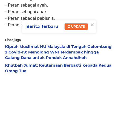
- Peran sebagai ayah.
- Peran sebagai anak.
- Peran sebagai pebisnis.
×
- Peran sebagai sesama makhluk Allah.
Berita Terbaru
UPDATE
Lihat juga
Kiprah Muslimat NU Malaysia di Tengah Gelombang
2 Covid-19: Menolong WNI Terdampak hingga
Galang Dana untuk Pondok Annahdhoh
Khutbah Jumat: Keutamaan Berbakti kepada Kedua
Orang Tua