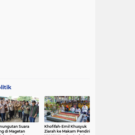
litik
mungutan Suara
Khofifah-Emil Khusyuk
ng di Magetan
Ziarah ke Makam Pendiri