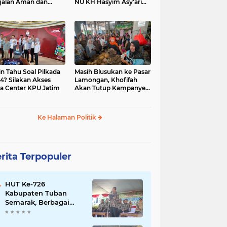
jalan Aman dan
NU KH Hasyim Asy’ari
car, KPU Jatim
dan Gus Dur
esiasi Petugas KPPS
in Tahu Soal Pilkada
Masih Blusukan ke Pasar
4? Silakan Akses
Lamongan, Khofifah
a Center KPU Jatim
Akan Tutup Kampanye
Besok dengan Dzikir,
Sholawat dan Doa di
Jatim Expo
Ke Halaman Politik
rita Terpopuler
HUT Ke-726
Kabupaten Tuban
Semarak, Berbagai
Prestasinya Pun
Membanggakan