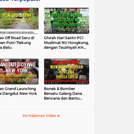
eo Off Road Seru di
Ghirah Hari Santri PCI
an Putri Tlekung
Muslimat NU Hongkong,
a Batu
dengan Taushiyah KH
Marzuki...
eo Grand Launching
Bonek & Bomber
e Dangdut New York
Bersatu Galang Dana
Bencana dan Bantu
UMKM, Mengapa Tidak...
Ke Halaman Video