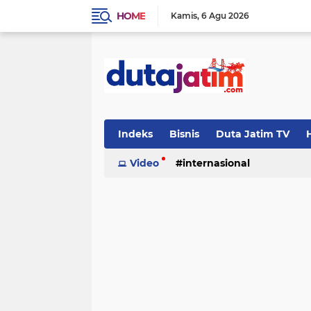
HOME
Kamis
6 Agu 2026
Indeks
Bisnis
Duta Jatim TV
H
Video
internasional