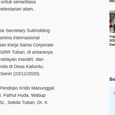
Ber
 untuk senantiasa
Lan
elestarian alam,
Apr
ate Secretary Subholding
Ing
amina Internasional
202
ian Kerja Sama Corporate
Dat
 NGRR Tuban, di antaranya
 nelayan mandiri, dan
hola di Desa Kaliuntu,
 Senin (23/11/2020).
Be
 Pendopo Krido Manunggal
 H. Fathul Huda, Wabup
i., Sekda Tuban, Dr. Ir.