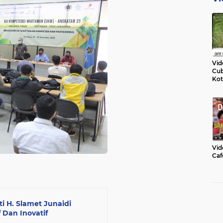
Vid
Cub
Kot
Vid
Caf
i H. Slamet Junaidi
 Dan Inovatif