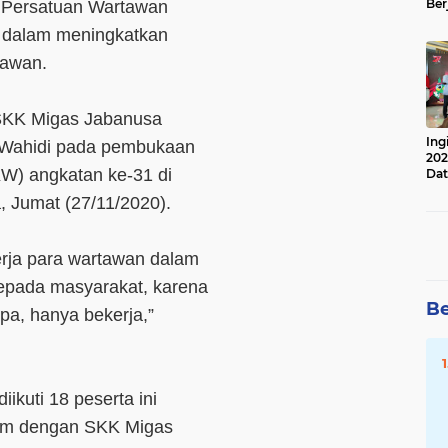
Ber
 Persatuan Wartawan
Lan
r dalam meningkatkan
Apr
tawan.
 SKK Migas Jabanusa
Ing
r Wahidi pada pembukaan
202
KW) angkatan ke-31 di
Dat
, Jumat (27/11/2020).
rja para wartawan dalam
epada masyarakat, karena
Be
pa, hanya bekerja,”
kuti 18 peserta ini
tim dengan SKK Migas