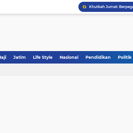
Calon Ketum PBNU, Gus
JakOne Mobile Antar Ban
Sinergi Fiskal Moneter: 
aji
Jatim
Life Style
Nasional
Pendidikan
Politik
Tabrak Lari di Pamekas