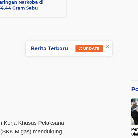
aringan Narkoba di
54,44 Gram Sabu
×
Berita Terbaru
UPDATE
Po
n Kerja Khusus Pelaksana
Pe
i (SKK Migas) mendukung
Ula