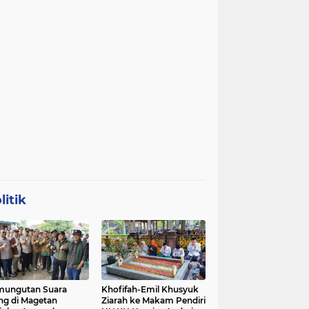
litik
mungutan Suara
Khofifah-Emil Khusyuk
ng di Magetan
Ziarah ke Makam Pendiri