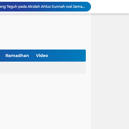
Borong Prestasi, Satlantas Polres Sampang Dinobatkan Terbaik II Input Data Digital Semester 1/2026
 Kikin Siapkan Program untuk Memajukan NU
BNI Catat Fundamental Bisnis Kokoh di Bawah Danantara, Ditopang Pertumbuhan Kredit dan Kualitas Aset
k Jakarta Raih Digital Excellence Awards 2026
Peringatan HAN 2026, Pemerintah Pusat Apresiasi Komitmen Surabaya Penuhi Hak dan Lindungi Anak
Arah Baru Industri Jasa Keuangan
Reses Masa Persidangan III Tahun 2025-2026: DPRD Jatim Menyerap Aspirasi Mengawal Pembangunan Jawa Timur
Kemenkop Tekankan Peran Strategis Manajer dalam Menentukan Keberhasilan KDKMP
Ramadhan
Video
an, Pengemudi Ditangkap
Khutbah Jumat: Berpegang Teguh pada Akidah Ahlus Sunnah wal Jamaah, Akidah Mayoritas Umat