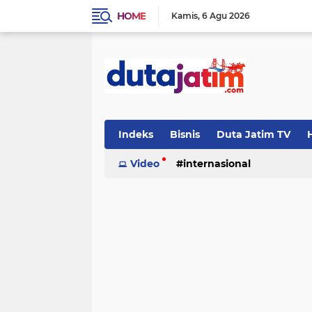
HOME
Kamis
6 Agu 2026
Indeks
Bisnis
Duta Jatim TV
H
Video
internasional