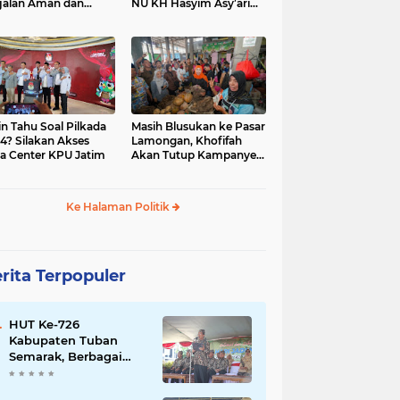
jalan Aman dan
NU KH Hasyim Asy’ari
car, KPU Jatim
dan Gus Dur
esiasi Petugas KPPS
in Tahu Soal Pilkada
Masih Blusukan ke Pasar
4? Silakan Akses
Lamongan, Khofifah
a Center KPU Jatim
Akan Tutup Kampanye
Besok dengan Dzikir,
Sholawat dan Doa di
Jatim Expo
Ke Halaman Politik
rita Terpopuler
HUT Ke-726
Kabupaten Tuban
Semarak, Berbagai
Prestasinya Pun
Membanggakan