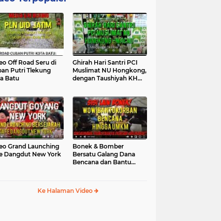
eo Off Road Seru di
Ghirah Hari Santri PCI
an Putri Tlekung
Muslimat NU Hongkong,
a Batu
dengan Taushiyah KH
Marzuki...
eo Grand Launching
Bonek & Bomber
e Dangdut New York
Bersatu Galang Dana
Bencana dan Bantu
UMKM, Mengapa Tidak...
Ke Halaman Video