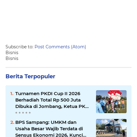
Subscribe to:
Post Comments (Atom)
Bisnis
Bisnis
Berita Terpopuler
Turnamen PKDI Cup II 2026
Berhadiah Total Rp 500 Juta
Dibuka di Jombang, Ketua PKDI
Jatim Syaifullah Mahdi: Ajang
Silaturrahmi dan Media
BPS Sampang: UMKM dan
Komunikasi Antar-Kades untuk
Usaha Besar Wajib Terdata di
Memajukan Desa
Sensus Ekonomi 2026, Kunci