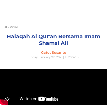
›
Video
Halaqah Al Qur'an Bersama Imam
Shamsi Ali
Gatot Susanto
Friday, January 22, 2021 | 19:20 WIB