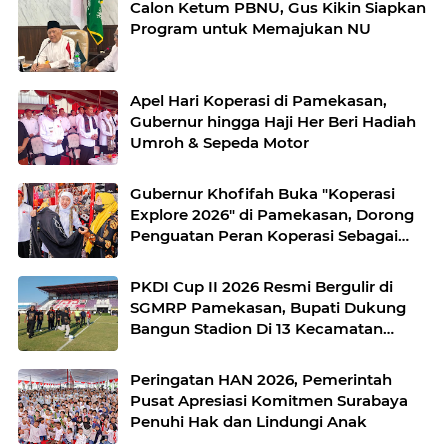
Calon Ketum PBNU, Gus Kikin Siapkan
Program untuk Memajukan NU
Apel Hari Koperasi di Pamekasan,
Gubernur hingga Haji Her Beri Hadiah
Umroh & Sepeda Motor
Gubernur Khofifah Buka "Koperasi
Explore 2026" di Pamekasan, Dorong
Penguatan Peran Koperasi Sebagai
Penggerak Ekonomi Kerakyatan
Sekaligus Perluas Akses Promosi
PKDI Cup II 2026 Resmi Bergulir di
Pelaku UMKM
SGMRP Pamekasan, Bupati Dukung
Bangun Stadion Di 13 Kecamatan
untuk Pemerataan Sarana Olahraga
Peringatan HAN 2026, Pemerintah
Pusat Apresiasi Komitmen Surabaya
Penuhi Hak dan Lindungi Anak