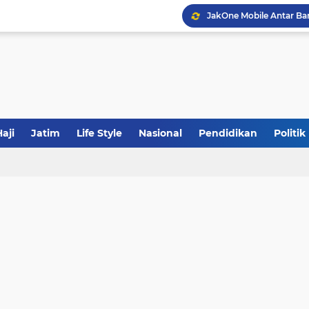
JakOne Mobile Antar Ban
Sinergi Fiskal Moneter: 
Tabrak Lari di Pamekas
aji
Jatim
Life Style
Nasional
Pendidikan
Politik
Calon Ketum PBNU, Gus