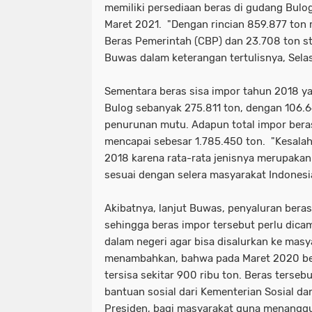
memiliki persediaan beras di gudang Bulo
Maret 2021. "Dengan rincian 859.877 ton
Beras Pemerintah (CBP) dan 23.708 ton st
Buwas dalam keterangan tertulisnya, Selas
Sementara beras sisa impor tahun 2018 ya
Bulog sebanyak 275.811 ton, dengan 106.6
penurunan mutu. Adapun total impor beras
mencapai sebesar 1.785.450 ton. "Kesala
2018 karena rata-rata jenisnya merupakan 
sesuai dengan selera masyarakat Indonesia
Akibatnya, lanjut Buwas, penyaluran beras
sehingga beras impor tersebut perlu dica
dalam negeri agar bisa disalurkan ke masy
menambahkan, bahwa pada Maret 2020 be
tersisa sekitar 900 ribu ton. Beras terse
bantuan sosial dari Kementerian Sosial da
Presiden, bagi masyarakat guna menangg