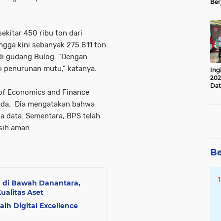
Ber
Lan
Apr
ekitar 450 ribu ton dari
ingga kini sebanyak 275.811 ton
di gudang Bulog. "Dengan
i penurunan mutu," katanya.
Ing
202
Dat
 of Economics and Finance
enada. Dia mengatakan bahwa
a data. Sementara, BPS telah
sih aman.
Be
h di Bawah Danantara,
alitas Aset
ih Digital Excellence