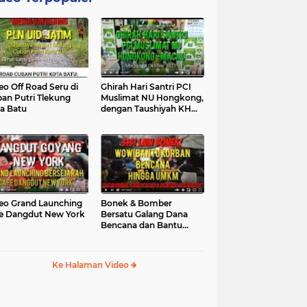
eo Off Road Seru di
Ghirah Hari Santri PCI
an Putri Tlekung
Muslimat NU Hongkong,
a Batu
dengan Taushiyah KH
Marzuki...
eo Grand Launching
Bonek & Bomber
e Dangdut New York
Bersatu Galang Dana
Bencana dan Bantu
UMKM, Mengapa Tidak...
Ke Halaman Video