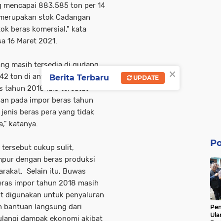
g mencapai 883.585 ton per 14
 merupakan stok Cadangan
ok beras komersial," kata
a 16 Maret 2021.
ng masih tersedia di gudang
×
42 ton di antaranya mengalami
Berita Terbaru
UPDATE
 tahun 2018 lalu tercatat
han pada impor beras tahun
jenis beras pera yang tidak
," katanya.
Po
 tersebut cukup sulit,
mpur dengan beras produksi
arakat. Selain itu, Buwas
ras impor tahun 2018 masih
but digunakan untuk penyaluran
n bantuan langsung dari
Pe
Ula
ulangi dampak ekonomi akibat