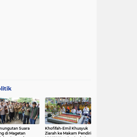
litik
mungutan Suara
Khofifah-Emil Khusyuk
ng di Magetan
Ziarah ke Makam Pendiri