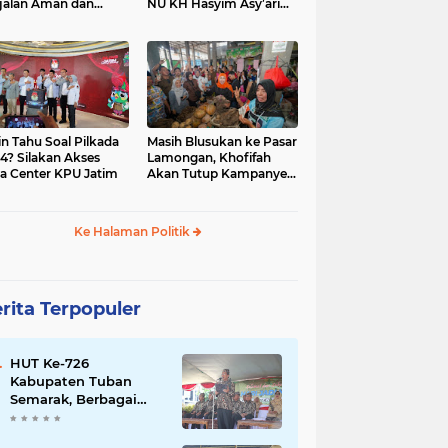
jalan Aman dan
NU KH Hasyim Asy’ari
car, KPU Jatim
dan Gus Dur
esiasi Petugas KPPS
in Tahu Soal Pilkada
Masih Blusukan ke Pasar
4? Silakan Akses
Lamongan, Khofifah
a Center KPU Jatim
Akan Tutup Kampanye
Besok dengan Dzikir,
Sholawat dan Doa di
Jatim Expo
Ke Halaman Politik
rita Terpopuler
HUT Ke-726
Kabupaten Tuban
Semarak, Berbagai
Prestasinya Pun
Membanggakan