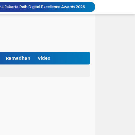
k Jakarta Raih Digital Excellence Awards 2026
Peringatan HAN 2026, Pemerintah Pusat Apresiasi Komitmen Surabaya Penuhi Hak dan Lindungi Anak
Arah Baru Industri Jasa Keuangan
Reses Masa Persidangan III Tahun 2025-2026: DPRD Jatim Menyerap Aspirasi Mengawal Pembangunan Jawa Timur
Kemenkop Tekankan Peran Strategis Manajer dalam Menentukan Keberhasilan KDKMP
an, Pengemudi Ditangkap
Khutbah Jumat: Berpegang Teguh pada Akidah Ahlus Sunnah wal Jamaah, Akidah Mayoritas Umat
Borong Prestasi, Satlantas Polres Sampang Dinobatkan Terbaik II Input Data Digital Semester 1/2026
Ramadhan
Video
 Kikin Siapkan Program untuk Memajukan NU
BNI Catat Fundamental Bisnis Kokoh di Bawah Danantara, Ditopang Pertumbuhan Kredit dan Kualitas Aset