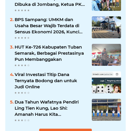
Dibuka di Jombang, Ketua PKDI
Jatim Syaifullah Mahdi: Ajang
Silaturrahmi dan Media
BPS Sampang: UMKM dan
Komunikasi Antar-Kades untuk
Usaha Besar Wajib Terdata di
Memajukan Desa
Sensus Ekonomi 2026, Kunci
Kebijakan Tepat Sasaran
HUT Ke-726 Kabupaten Tuban
Semarak, Berbagai Prestasinya
Pun Membanggakan
Viral Investasi Titip Dana
Ternyata Bodong dan untuk
Judi Online
Dua Tahun Wafatnya Pendiri
Ling Tien Kung, Lao Shi:
Amanah Harus Kita
Laksanakan!