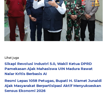
Lihat juga
Sikapi Revolusi Industri 5.0, Wakil Ketua DPRD
Pamekasan Ajak Mahasiswa UIN Madura Rawat
Nalar Kritis Berbasis AI
Resmi Lepas 1058 Petugas, Bupati H. Slamet Junaidi
Ajak Masyarakat Berpartisipasi Aktif Menyukseskan
Sensus Ekonomi 2026