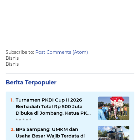
Subscribe to:
Post Comments (Atom)
Bisnis
Bisnis
Berita Terpopuler
Turnamen PKDI Cup II 2026
Berhadiah Total Rp 500 Juta
Dibuka di Jombang, Ketua PKDI
Jatim Syaifullah Mahdi: Ajang
Silaturrahmi dan Media
BPS Sampang: UMKM dan
Komunikasi Antar-Kades untuk
Usaha Besar Wajib Terdata di
Memajukan Desa