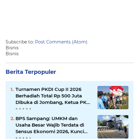
Subscribe to:
Post Comments (Atom)
Bisnis
Bisnis
Berita Terpopuler
Turnamen PKDI Cup II 2026
Berhadiah Total Rp 500 Juta
Dibuka di Jombang, Ketua PKDI
Jatim Syaifullah Mahdi: Ajang
Silaturrahmi dan Media
BPS Sampang: UMKM dan
Komunikasi Antar-Kades untuk
Usaha Besar Wajib Terdata di
Memajukan Desa
Sensus Ekonomi 2026, Kunci
Kebijakan Tepat Sasaran