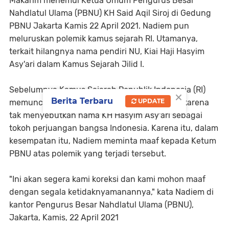
Makarim
menemui Ketua Umum Pengurus Besar
Nahdlatul Ulama (PBNU) KH Said Aqil Siroj di Gedung
PBNU Jakarta Kamis 22 April 2021. Nadiem pun
meluruskan polemik kamus sejarah RI. Utamanya,
terkait hilangnya nama pendiri NU, Kiai Haji Hasyim
Asy'ari dalam Kamus Sejarah Jilid I.
Sebelumnya Kamus Sejarah Republik Indonesia (RI)
×
Berita Terbaru
UPDATE
memunculkan polemik di tengah masyarakat karena
tak menyebutkan nama KH Hasyim Asy'ari sebagai
tokoh perjuangan bangsa Indonesia. Karena itu, dalam
kesempatan itu, Nadiem meminta maaf kepada Ketum
PBNU atas polemik yang terjadi tersebut.
"Ini akan segera kami koreksi dan kami mohon maaf
dengan segala ketidaknyamanannya," kata Nadiem di
kantor Pengurus Besar Nahdlatul Ulama (PBNU),
Jakarta, Kamis, 22 April 2021