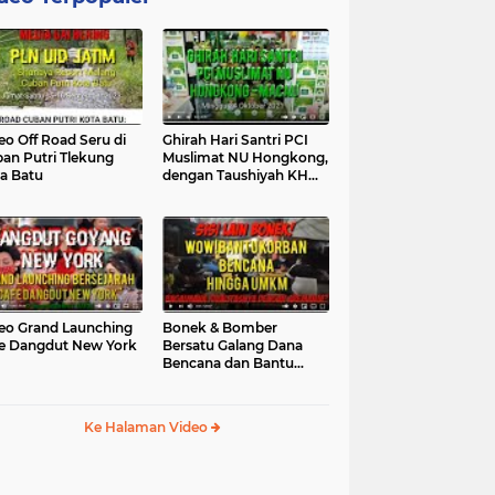
eo Off Road Seru di
Ghirah Hari Santri PCI
an Putri Tlekung
Muslimat NU Hongkong,
a Batu
dengan Taushiyah KH
Marzuki...
eo Grand Launching
Bonek & Bomber
e Dangdut New York
Bersatu Galang Dana
Bencana dan Bantu
UMKM, Mengapa Tidak...
Ke Halaman Video