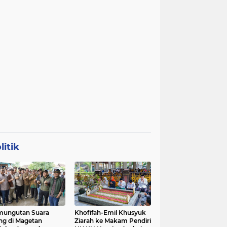
litik
mungutan Suara
Khofifah-Emil Khusyuk
ng di Magetan
Ziarah ke Makam Pendiri