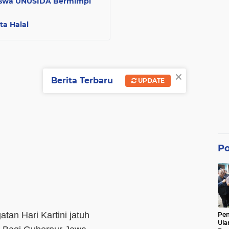
iswa UNUSIDA Bermimpi
ta Halal
×
Berita Terbaru
UPDATE
Po
atan Hari Kartini jatuh
Pe
Ula