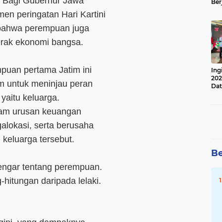
). Bagi Gubernur Jawa
Ber
Lan
en peringatan Hari Kartini
Apr
 bahwa perempuan juga
erak ekonomi bangsa.
puan pertama Jatim ini
Ing
202
m untuk meninjau peran
Dat
yaitu keluarga.
lam urusan keuangan
lokasi, serta berusaha
 keluarga tersebut.
Be
engar tentang perempuan.
-hitungan daripada lelaki.