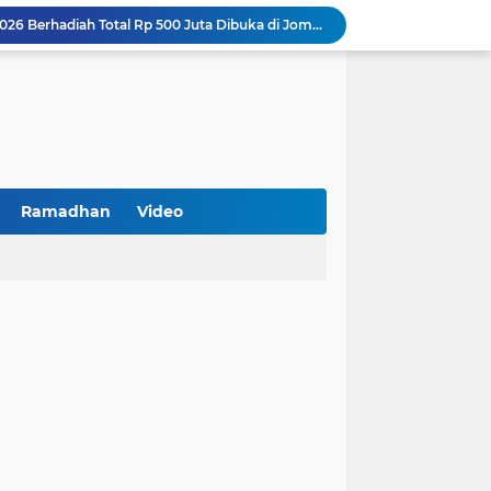
Turnamen PKDI Cup II 2026 Berhadiah Total Rp 500 Juta Dibuka di Jombang, Ketua PKDI Jatim Syaifullah Mahdi: Ajang Silaturrahmi dan Media Komunikasi Antar-Kades untuk Memajukan Desa
at Kemerdekaan
PKDI Cup II 2026 Resmi Bergulir di SGMRP Pamekasan, Bupati Dukung Bangun Stadion Di 13 Kecamatan untuk Pemerataan Sarana Olahraga
BNI Catat Fundamental Bisnis Kokoh di Bawah Danantara, Ditopang Pertumbuhan Kredit dan Kualitas Aset
k Jakarta Raih Digital Excellence Awards 2026
Peringatan HAN 2026, Pemerintah Pusat Apresiasi Komitmen Surabaya Penuhi Hak dan Lindungi Anak
Arah Baru Industri Jasa Keuangan
Reses Masa Persidangan III Tahun 2025-2026: DPRD Jatim Menyerap Aspirasi Mengawal Pembangunan Jawa Timur
Ramadhan
Video
Kemenkop Tekankan Peran Strategis Manajer dalam Menentukan Keberhasilan KDKMP
BPS Sampang: UMKM dan Usaha Besar Wajib Terdata di Sensus Ekonomi 2026, Kunci Kebijakan Tepat Sasaran