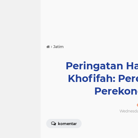
›
Jatim
Peringatan Ha
Khofifah: P
Perekon
Wednesday,
komentar