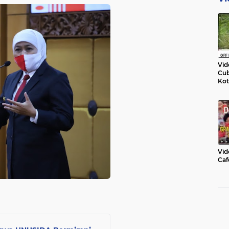
Vid
Cub
Kot
Vid
Caf