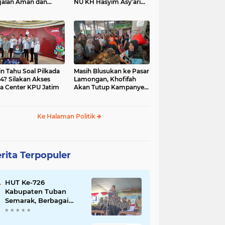
jalan Aman dan
NU KH Hasyim Asy’ari
car, KPU Jatim
dan Gus Dur
esiasi Petugas KPPS
in Tahu Soal Pilkada
Masih Blusukan ke Pasar
4? Silakan Akses
Lamongan, Khofifah
a Center KPU Jatim
Akan Tutup Kampanye
Besok dengan Dzikir,
Sholawat dan Doa di
Jatim Expo
Ke Halaman Politik
rita Terpopuler
HUT Ke-726
Kabupaten Tuban
Semarak, Berbagai
Prestasinya Pun
Membanggakan