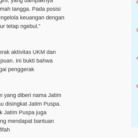
gini, yang dampaknya
umah tangga. Pada posisi
engelola keuangan dengan
r tetap ngebul,”
erak aktivitas UKM dan
uan. Ini bukti bahwa
gai penggerak
m yang diberi nama Jatim
 disingkat Jatim Puspa.
k Jatim Puspa juga
ang mendapat bantuan
fifah