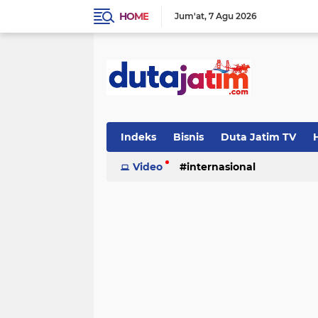
HOME
Jum'at
7 Agu 2026
Indeks
Bisnis
Duta Jatim TV
H
Video
internasional