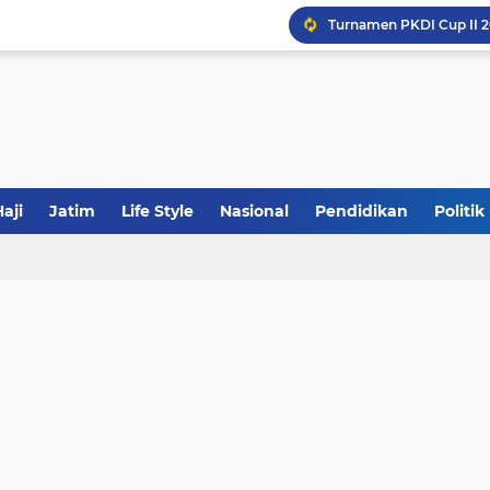
Khutbah Jumat: Meraw
JakOne Mobile Antar Ban
Sinergi Fiskal Moneter: 
aji
Jatim
Life Style
Nasional
Pendidikan
Politik