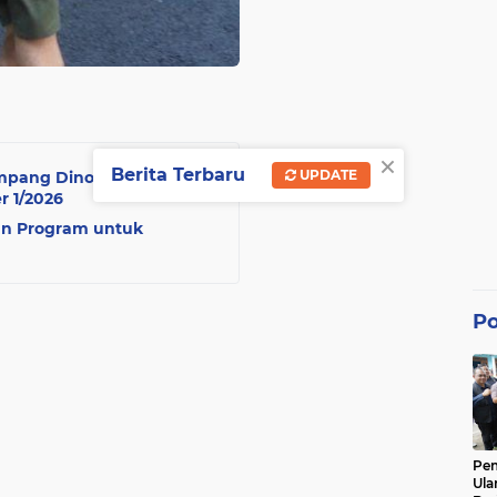
×
Berita Terbaru
UPDATE
Sampang Dinobatkan
r 1/2026
an Program untuk
Po
Pe
Ula