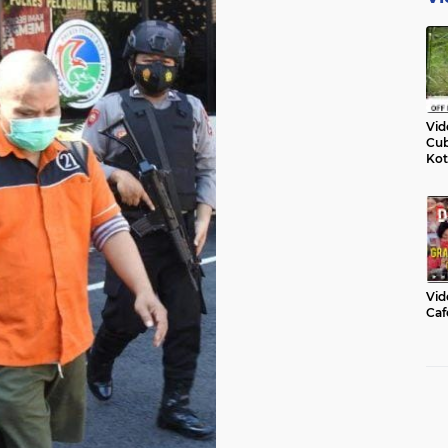
Vid
Cub
Kot
Vid
Caf