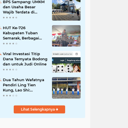
Mahdi: Ajang
BPS Sampang: UMKM
Silaturrahmi dan
dan Usaha Besar
Media Komunikasi
Wajib Terdata di
Antar-Kades untuk
Sensus Ekonomi 2026,
Memajukan Desa
Kunci Kebijakan Tepat
Sasaran
HUT Ke-726
Kabupaten Tuban
Semarak, Berbagai
Prestasinya Pun
Membanggakan
Viral Investasi Titip
Dana Ternyata Bodong
dan untuk Judi Online
Dua Tahun Wafatnya
Pendiri Ling Tien
Kung, Lao Shi:
Amanah Harus Kita
Laksanakan!
Lihat Selengkapnya