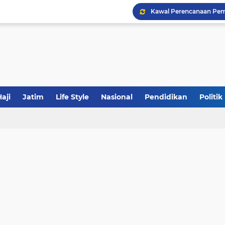
Khutbah Jumat: Meraw
JakOne Mobile Antar Ban
aji
Jatim
Life Style
Nasional
Pendidikan
Politik
Sinergi Fiskal Moneter: 