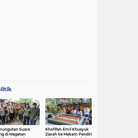
litik
mungutan Suara
Khofifah-Emil Khusyuk
ng di Magetan
Ziarah ke Makam Pendiri