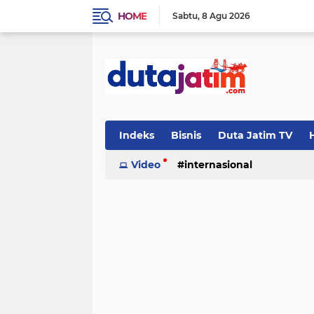
HOME
Sabtu
8 Agu 2026
Indeks
Bisnis
Duta Jatim TV
H
Video
internasional