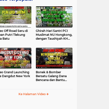
eo Off Road Seru di
Ghirah Hari Santri PCI
an Putri Tlekung
Muslimat NU Hongkong,
a Batu
dengan Taushiyah KH
Marzuki...
eo Grand Launching
Bonek & Bomber
e Dangdut New York
Bersatu Galang Dana
Bencana dan Bantu
UMKM, Mengapa Tidak...
Ke Halaman Video