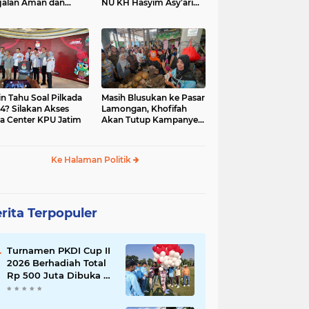
jalan Aman dan
NU KH Hasyim Asy’ari
car, KPU Jatim
dan Gus Dur
esiasi Petugas KPPS
in Tahu Soal Pilkada
Masih Blusukan ke Pasar
4? Silakan Akses
Lamongan, Khofifah
a Center KPU Jatim
Akan Tutup Kampanye
Besok dengan Dzikir,
Sholawat dan Doa di
Jatim Expo
Ke Halaman Politik
rita Terpopuler
Turnamen PKDI Cup II
2026 Berhadiah Total
Rp 500 Juta Dibuka di
Jombang, Ketua PKDI
Jatim Syaifullah