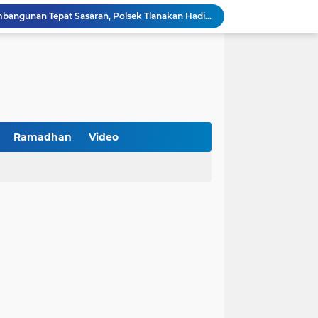
Kawal Perencanaan Pembangunan Tepat Sasaran, Polsek Tlanakan Hadiri Musrenbangdes Desa Bandaran
BPS Sampang: UMKM dan Usaha Besar Wajib Terdata di Sensus Ekonomi 2026, Kunci Kebijakan Tepat Sasaran
Turnamen PKDI Cup II 2026 Berhadiah Total Rp 500 Juta Dibuka di Jombang, Ketua PKDI Jatim Syaifullah Mahdi: Ajang Silaturrahmi dan Media Komunikasi Antar-Kades untuk Memajukan Desa
at Kemerdekaan
PKDI Cup II 2026 Resmi Bergulir di SGMRP Pamekasan, Bupati Dukung Bangun Stadion Di 13 Kecamatan untuk Pemerataan Sarana Olahraga
BNI Catat Fundamental Bisnis Kokoh di Bawah Danantara, Ditopang Pertumbuhan Kredit dan Kualitas Aset
k Jakarta Raih Digital Excellence Awards 2026
Peringatan HAN 2026, Pemerintah Pusat Apresiasi Komitmen Surabaya Penuhi Hak dan Lindungi Anak
Ramadhan
Video
Arah Baru Industri Jasa Keuangan
Antisipasi Balap Liar dan Gangguan Kamtibmas, Polres Pamekasan Amankan 62 Unit Sepeda Motor