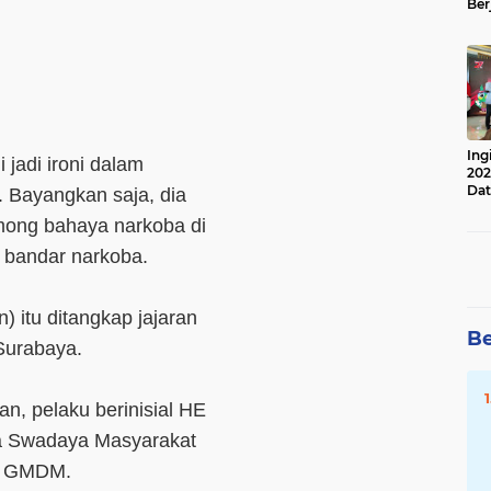
Ber
Lan
Apr
Ing
ni jadi ironi dalam
202
Dat
 Bayangkan saja, dia
omong bahaya narkoba di
 bandar narkoba.
n) itu ditangkap jajaran
Be
Surabaya.
n, pelaku berinisial HE
a Swadaya Masyarakat
ka GMDM.