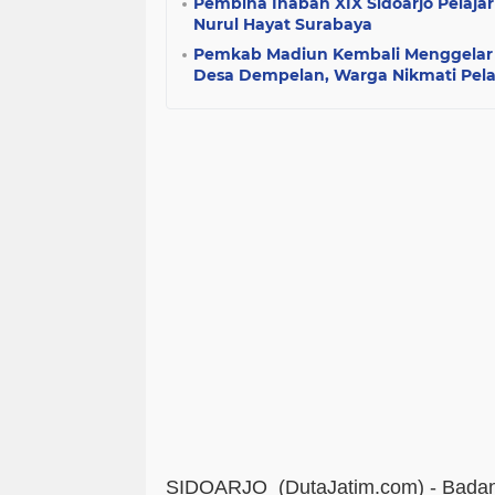
Pembina Inabah XIX Sidoarjo Pelajari
Nurul Hayat Surabaya
Pemkab Madiun Kembali Menggelar 
Desa Dempelan, Warga Nikmati Pela
SIDOARJO (DutaJatim.com) -
Badan