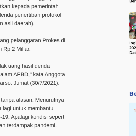
Ber
tkan kepada pemerintah
Lan
Apr
enda penertiban protokol
 asli daerah).
idang pelanggaran Prokes di
Ing
202
 Rp 2 Miliar.
Dat
ak uang hasil denda
dalam APBD," kata Anggota
rso, Jumat (30/7/2021).
Be
n tanpa alasan. Menurutnya
n lagi untuk membantu
9. Apalagi kondisi seperti
sah terdampak pandemi.