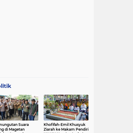
litik
mungutan Suara
Khofifah-Emil Khusyuk
ng di Magetan
Ziarah ke Makam Pendiri