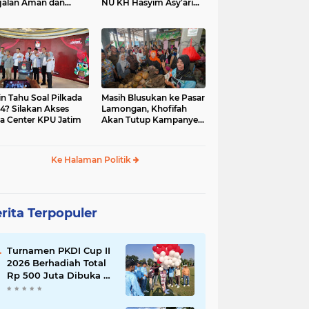
jalan Aman dan
NU KH Hasyim Asy’ari
car, KPU Jatim
dan Gus Dur
esiasi Petugas KPPS
in Tahu Soal Pilkada
Masih Blusukan ke Pasar
4? Silakan Akses
Lamongan, Khofifah
a Center KPU Jatim
Akan Tutup Kampanye
Besok dengan Dzikir,
Sholawat dan Doa di
Jatim Expo
Ke Halaman Politik
rita Terpopuler
Turnamen PKDI Cup II
2026 Berhadiah Total
Rp 500 Juta Dibuka di
Jombang, Ketua PKDI
Jatim Syaifullah