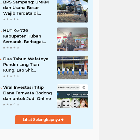
Mahdi: Ajang
BPS Sampang: UMKM
Silaturrahmi dan
dan Usaha Besar
Media Komunikasi
Wajib Terdata di
Antar-Kades untuk
Sensus Ekonomi 2026,
Memajukan Desa
Kunci Kebijakan Tepat
Sasaran
HUT Ke-726
Kabupaten Tuban
Semarak, Berbagai
Prestasinya Pun
Membanggakan
Dua Tahun Wafatnya
Pendiri Ling Tien
Kung, Lao Shi:
Amanah Harus Kita
Laksanakan!
Viral Investasi Titip
Dana Ternyata Bodong
dan untuk Judi Online
Lihat Selengkapnya