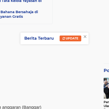
 Tata Kelola Yayasan di
Bahana Bersahaja di
yanan Gratis
×
Berita Terbaru
UPDATE
Po
Pe
Ula
 anggaran (Banggar)