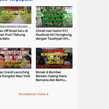
eo Off Road Seru di
Ghirah Hari Santri PCI
an Putri Tlekung
Muslimat NU Hongkong,
a Batu
dengan Taushiyah KH
Marzuki...
eo Grand Launching
Bonek & Bomber
e Dangdut New York
Bersatu Galang Dana
Bencana dan Bantu
UMKM, Mengapa Tidak...
Ke Halaman Video