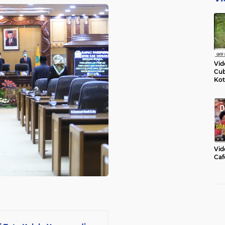
Vid
Cub
Kot
Vid
Caf