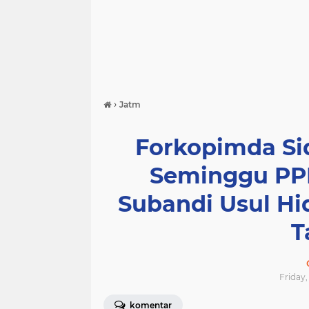
›
Jatm
Forkopimda Si
Seminggu PP
Subandi Usul H
T
Friday,
komentar