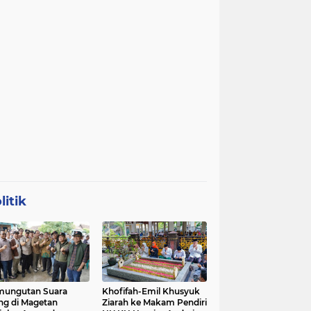
litik
mungutan Suara
Khofifah-Emil Khusyuk
ng di Magetan
Ziarah ke Makam Pendiri