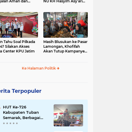
jalan Aman dan
NU KH Hasyim Asy’ari
car, KPU Jatim
dan Gus Dur
esiasi Petugas KPPS
in Tahu Soal Pilkada
Masih Blusukan ke Pasar
4? Silakan Akses
Lamongan, Khofifah
a Center KPU Jatim
Akan Tutup Kampanye
Besok dengan Dzikir,
Sholawat dan Doa di
Jatim Expo
Ke Halaman Politik
rita Terpopuler
HUT Ke-726
Kabupaten Tuban
Semarak, Berbagai
Prestasinya Pun
Membanggakan