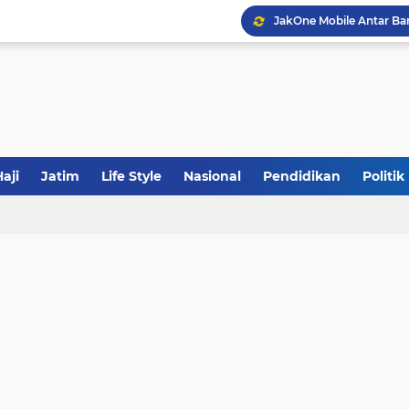
Sinergi Fiskal Moneter: 
Tabrak Lari di Pamekas
Khutbah Jumat: Meraw
aji
Jatim
Life Style
Nasional
Pendidikan
Politik
JakOne Mobile Antar Ban