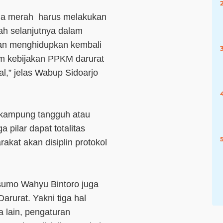
ona merah harus melakukan
ah selanjutnya dalam
an menghidupkan kembali
m kebijakan PPKM darurat
l,” jelas Wabup Sidoarjo
kampung tangguh atau
 pilar dapat totalitas
kat akan disiplin protokol
sumo Wahyu Bintoro juga
rurat. Yakni tiga hal
 lain, pengaturan