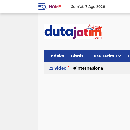
HOME
Jum'at
7 Agu 2026
Indeks
Bisnis
Duta Jatim TV
H
Video
internasional