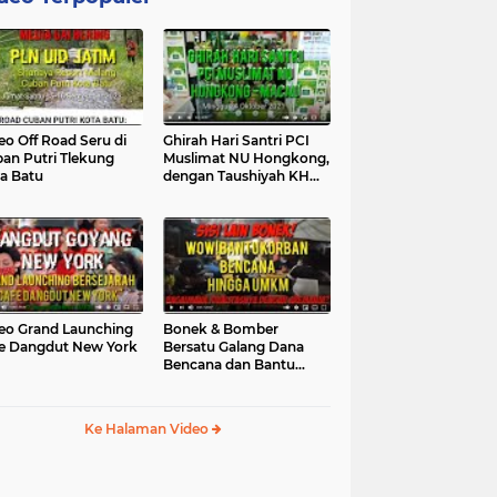
eo Off Road Seru di
Ghirah Hari Santri PCI
an Putri Tlekung
Muslimat NU Hongkong,
a Batu
dengan Taushiyah KH
Marzuki...
eo Grand Launching
Bonek & Bomber
e Dangdut New York
Bersatu Galang Dana
Bencana dan Bantu
UMKM, Mengapa Tidak...
Ke Halaman Video