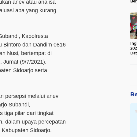
Ber
ukan anev atau analisa
Lan
luasi apa yang kurang
Apr
Subandi, Kapolresta
Ing
 Bintoro dan Dandim 0816
202
an Nusi, bertempat di
Dat
 Jumat (9/7/2021).
aten Sidoarjo serta
Be
persepsi melalui anev
rjo Subandi,
iga pilar dari tingkat
, dalam upaya percepatan
 Kabupaten Sidoarjo.