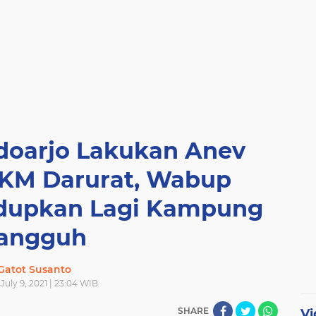
doarjo Lakukan Anev
KM Darurat, Wabup
idupkan Lagi Kampung
angguh
Gatot Susanto
 July 9, 2021 | 23:04 WIB
SHARE
Vi