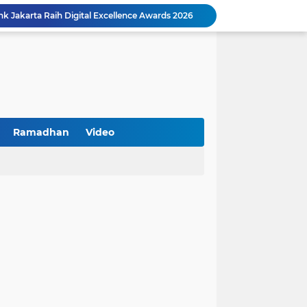
Peringatan HAN 2026, Pemerintah Pusat Apresiasi Komitmen Surabaya Penuhi Hak dan Lindungi Anak
Arah Baru Industri Jasa Keuangan
Reses Masa Persidangan III Tahun 2025-2026: DPRD Jatim Menyerap Aspirasi Mengawal Pembangunan Jawa Timur
Kemenkop Tekankan Peran Strategis Manajer dalam Menentukan Keberhasilan KDKMP
an, Pengemudi Ditangkap
Khutbah Jumat: Berpegang Teguh pada Akidah Ahlus Sunnah wal Jamaah, Akidah Mayoritas Umat
at Kemerdekaan
PKDI Cup II 2026 Resmi Bergulir di SGMRP Pamekasan, Bupati Dukung Bangun Stadion Di 13 Kecamatan untuk Pemerataan Sarana Olahraga
Ramadhan
Video
BNI Catat Fundamental Bisnis Kokoh di Bawah Danantara, Ditopang Pertumbuhan Kredit dan Kualitas Aset
k Jakarta Raih Digital Excellence Awards 2026