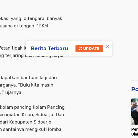
okasi yang ditengarai banyak
 usaha di tengah PPKM
×
tan tidak luput dari
Berita Terbaru
UPDATE
 terjaring saat sedang asyik
apatkan bantuan lagi dari
rganya. "Dulu kita masih
Po
," ujarnya.
r kolam pancing Kolam Pancing
ecamatan Krian, Sidoarjo. Dan
dari Kabupaten Sidoarjo
n santainya mengikuti lomba
Pe
Ula