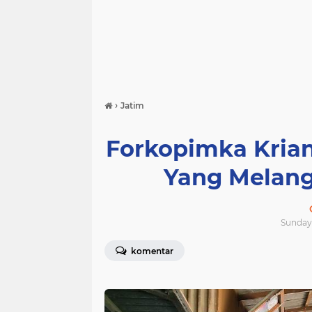
›
Jatim
Forkopimka Kria
Yang Melang
Sunday,
komentar