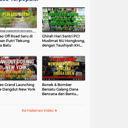
eo Off Road Seru di
Ghirah Hari Santri PCI
an Putri Tlekung
Muslimat NU Hongkong,
a Batu
dengan Taushiyah KH
Marzuki...
eo Grand Launching
Bonek & Bomber
e Dangdut New York
Bersatu Galang Dana
Bencana dan Bantu
UMKM, Mengapa Tidak...
Ke Halaman Video