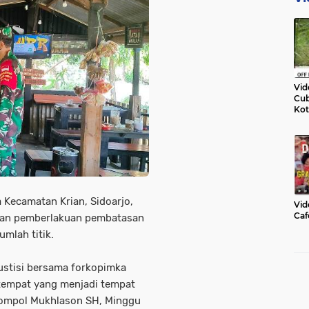
Vid
Cub
Kot
Kecamatan Krian, Sidoarjo,
Vid
Caf
akan pemberlakuan pembatasan
mlah titik.
Yustisi bersama forkopimka
tempat yang menjadi tempat
Kompol Mukhlason SH, Minggu