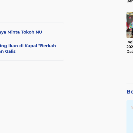
Ber
Lan
Apr
aya Minta Tokoh NU
Ing
ring Ikan di Kapal "Berkah
202
n Galis
Dat
Be