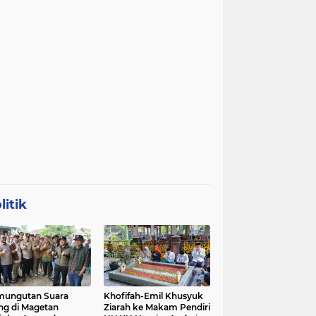
litik
mungutan Suara
Khofifah-Emil Khusyuk
ng di Magetan
Ziarah ke Makam Pendiri