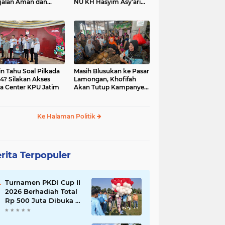
jalan Aman dan
NU KH Hasyim Asy’ari
car, KPU Jatim
dan Gus Dur
esiasi Petugas KPPS
in Tahu Soal Pilkada
Masih Blusukan ke Pasar
4? Silakan Akses
Lamongan, Khofifah
a Center KPU Jatim
Akan Tutup Kampanye
Besok dengan Dzikir,
Sholawat dan Doa di
Jatim Expo
Ke Halaman Politik
rita Terpopuler
Turnamen PKDI Cup II
2026 Berhadiah Total
Rp 500 Juta Dibuka di
Jombang, Ketua PKDI
Jatim Syaifullah