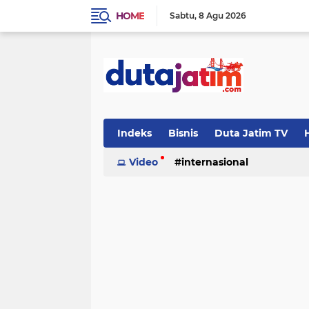
HOME
Sabtu
8 Agu 2026
Indeks
Bisnis
Duta Jatim TV
H
Video
internasional