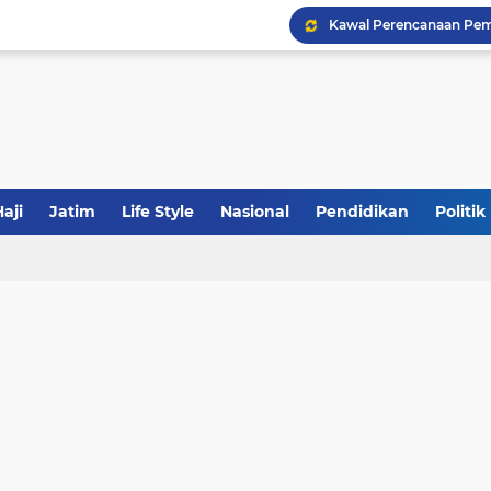
Khutbah Jumat: Meraw
JakOne Mobile Antar Ban
aji
Jatim
Life Style
Nasional
Pendidikan
Politik
Sinergi Fiskal Moneter: 