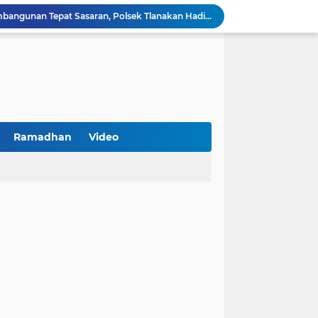
Kawal Perencanaan Pembangunan Tepat Sasaran, Polsek Tlanakan Hadiri Musrenbangdes Desa Bandaran
BPS Sampang: UMKM dan Usaha Besar Wajib Terdata di Sensus Ekonomi 2026, Kunci Kebijakan Tepat Sasaran
Turnamen PKDI Cup II 2026 Berhadiah Total Rp 500 Juta Dibuka di Jombang, Ketua PKDI Jatim Syaifullah Mahdi: Ajang Silaturrahmi dan Media Komunikasi Antar-Kades untuk Memajukan Desa
at Kemerdekaan
PKDI Cup II 2026 Resmi Bergulir di SGMRP Pamekasan, Bupati Dukung Bangun Stadion Di 13 Kecamatan untuk Pemerataan Sarana Olahraga
BNI Catat Fundamental Bisnis Kokoh di Bawah Danantara, Ditopang Pertumbuhan Kredit dan Kualitas Aset
k Jakarta Raih Digital Excellence Awards 2026
Peringatan HAN 2026, Pemerintah Pusat Apresiasi Komitmen Surabaya Penuhi Hak dan Lindungi Anak
Ramadhan
Video
Arah Baru Industri Jasa Keuangan
Antisipasi Balap Liar dan Gangguan Kamtibmas, Polres Pamekasan Amankan 62 Unit Sepeda Motor