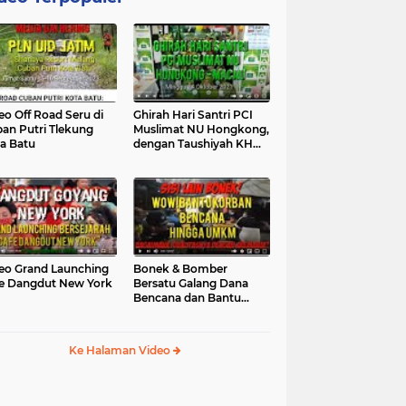
eo Off Road Seru di
Ghirah Hari Santri PCI
an Putri Tlekung
Muslimat NU Hongkong,
a Batu
dengan Taushiyah KH
Marzuki...
eo Grand Launching
Bonek & Bomber
e Dangdut New York
Bersatu Galang Dana
Bencana dan Bantu
UMKM, Mengapa Tidak...
Ke Halaman Video