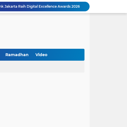
k Jakarta Raih Digital Excellence Awards 2026
Peringatan HAN 2026, Pemerintah Pusat Apresiasi Komitmen Surabaya Penuhi Hak dan Lindungi Anak
Arah Baru Industri Jasa Keuangan
Reses Masa Persidangan III Tahun 2025-2026: DPRD Jatim Menyerap Aspirasi Mengawal Pembangunan Jawa Timur
Kemenkop Tekankan Peran Strategis Manajer dalam Menentukan Keberhasilan KDKMP
an, Pengemudi Ditangkap
Khutbah Jumat: Berpegang Teguh pada Akidah Ahlus Sunnah wal Jamaah, Akidah Mayoritas Umat
Borong Prestasi, Satlantas Polres Sampang Dinobatkan Terbaik II Input Data Digital Semester 1/2026
Ramadhan
Video
 Kikin Siapkan Program untuk Memajukan NU
BNI Catat Fundamental Bisnis Kokoh di Bawah Danantara, Ditopang Pertumbuhan Kredit dan Kualitas Aset