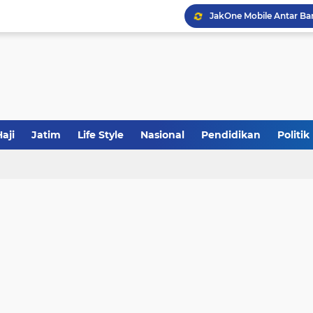
JakOne Mobile Antar Ban
Sinergi Fiskal Moneter: 
Tabrak Lari di Pamekas
aji
Jatim
Life Style
Nasional
Pendidikan
Politik
Calon Ketum PBNU, Gus