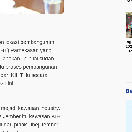
Ber
Lan
Apr
on lokasi pembangunan
Ing
202
KIHT) Pamekasan yang
Dat
lanakan, dinilai sudah
 itu proses pembangunan
 dari KIHT itu secara
21 ini.
Be
mejadi kawasan industry.
s Jember itu kawasan KIHT
pi dari pihak Unej Jember