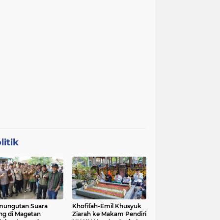
litik
mungutan Suara
Khofifah-Emil Khusyuk
ng di Magetan
Ziarah ke Makam Pendiri