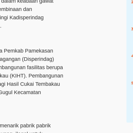
na dalam keadaan gawat
 Pembinaan dan
ngi Kadisperindag
.
nya Pemkab Pamekasan
dagangan (Disperindag)
bangunan fasilitas berupa
bakau (KIHT). Pembangunan
agi Hasil Cukai Tembakau
 Gugul Kecamatan
menarik pabrik pabrik