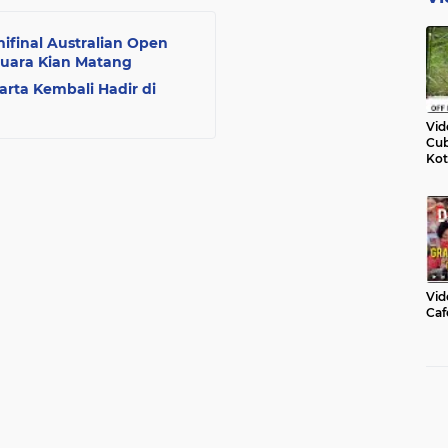
final Australian Open
Juara Kian Matang
arta Kembali Hadir di
Vid
Cub
Kot
Vid
Caf