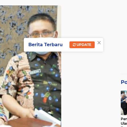
×
Berita Terbaru
UPDATE
Po
Pe
Ula