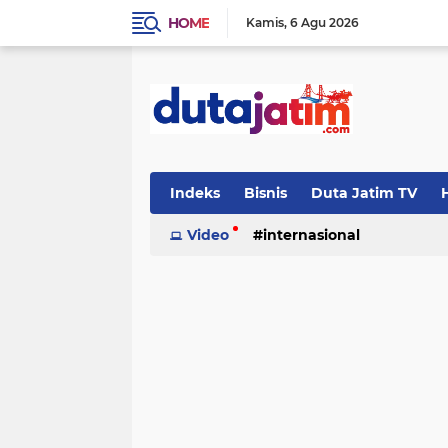
HOME
Kamis
6 Agu 2026
Indeks
Bisnis
Duta Jatim TV
H
Video
internasional