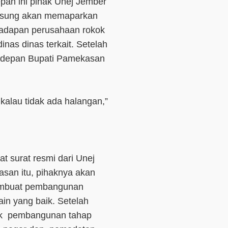
an ini pihak Unej Jember
gsung akan memaparkan
ihadapan perusahaan rokok
nas dinas terkait. Setelah
didepan Bupati Pamekasan
kalau tidak ada halangan,”
 surat resmi dari Unej
san itu, pihaknya akan
embuat pembangunan
in yang baik. Setelah
tuk pembangunan tahap