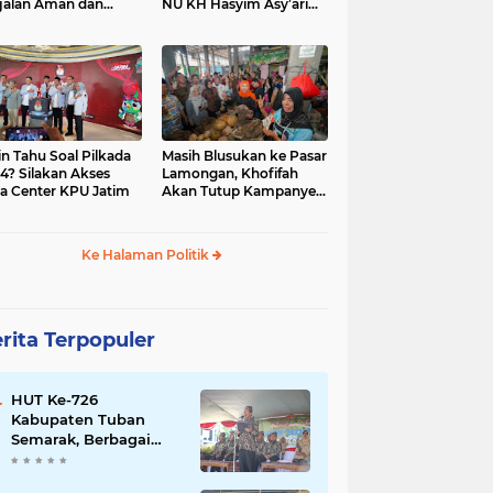
jalan Aman dan
NU KH Hasyim Asy’ari
car, KPU Jatim
dan Gus Dur
esiasi Petugas KPPS
in Tahu Soal Pilkada
Masih Blusukan ke Pasar
4? Silakan Akses
Lamongan, Khofifah
a Center KPU Jatim
Akan Tutup Kampanye
Besok dengan Dzikir,
Sholawat dan Doa di
Jatim Expo
Ke Halaman Politik
rita Terpopuler
HUT Ke-726
Kabupaten Tuban
Semarak, Berbagai
Prestasinya Pun
Membanggakan