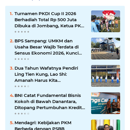
Turnamen PKDI Cup II 2026
Berhadiah Total Rp 500 Juta
Dibuka di Jombang, Ketua PKDI
Jatim Syaifullah Mahdi: Ajang
Silaturrahmi dan Media
BPS Sampang: UMKM dan
Komunikasi Antar-Kades untuk
Usaha Besar Wajib Terdata di
Memajukan Desa
Sensus Ekonomi 2026, Kunci
Kebijakan Tepat Sasaran
Dua Tahun Wafatnya Pendiri
Ling Tien Kung, Lao Shi:
Amanah Harus Kita
Laksanakan!
BNI Catat Fundamental Bisnis
Kokoh di Bawah Danantara,
Ditopang Pertumbuhan Kredit
dan Kualitas Aset
Mendagri: Kebijakan PKM
Berbeda dengan PSBB