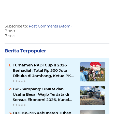
Subscribe to:
Post Comments (Atom)
Bisnis
Bisnis
Berita Terpopuler
Turnamen PKDI Cup II 2026
Berhadiah Total Rp 500 Juta
Dibuka di Jombang, Ketua PKDI
Jatim Syaifullah Mahdi: Ajang
Silaturrahmi dan Media
BPS Sampang: UMKM dan
Komunikasi Antar-Kades untuk
Usaha Besar Wajib Terdata di
Memajukan Desa
Sensus Ekonomi 2026, Kunci
Kebijakan Tepat Sasaran
HUT Ke-726 Kabupaten Tuban