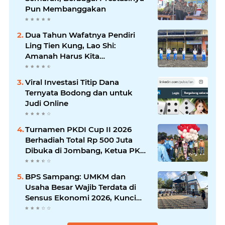
Pun Membanggakan
Dua Tahun Wafatnya Pendiri
Ling Tien Kung, Lao Shi:
Amanah Harus Kita
Laksanakan!
Viral Investasi Titip Dana
Ternyata Bodong dan untuk
Judi Online
Turnamen PKDI Cup II 2026
Berhadiah Total Rp 500 Juta
Dibuka di Jombang, Ketua PKDI
Jatim Syaifullah Mahdi: Ajang
Silaturrahmi dan Media
BPS Sampang: UMKM dan
Komunikasi Antar-Kades untuk
Usaha Besar Wajib Terdata di
Memajukan Desa
Sensus Ekonomi 2026, Kunci
Kebijakan Tepat Sasaran