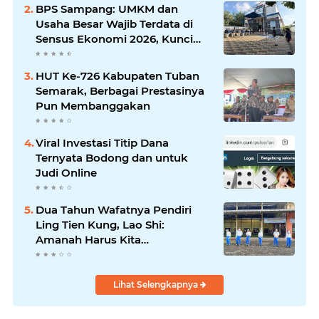
Silaturrahmi dan Media
BPS Sampang: UMKM dan
Komunikasi Antar-Kades untuk
Usaha Besar Wajib Terdata di
Memajukan Desa
Sensus Ekonomi 2026, Kunci
Kebijakan Tepat Sasaran
HUT Ke-726 Kabupaten Tuban
Semarak, Berbagai Prestasinya
Pun Membanggakan
Viral Investasi Titip Dana
Ternyata Bodong dan untuk
Judi Online
Dua Tahun Wafatnya Pendiri
Ling Tien Kung, Lao Shi:
Amanah Harus Kita
Laksanakan!
Lihat Selengkapnya