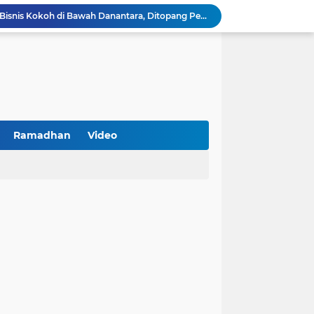
BNI Catat Fundamental Bisnis Kokoh di Bawah Danantara, Ditopang Pertumbuhan Kredit dan Kualitas Aset
k Jakarta Raih Digital Excellence Awards 2026
Peringatan HAN 2026, Pemerintah Pusat Apresiasi Komitmen Surabaya Penuhi Hak dan Lindungi Anak
Arah Baru Industri Jasa Keuangan
Reses Masa Persidangan III Tahun 2025-2026: DPRD Jatim Menyerap Aspirasi Mengawal Pembangunan Jawa Timur
Kemenkop Tekankan Peran Strategis Manajer dalam Menentukan Keberhasilan KDKMP
an, Pengemudi Ditangkap
Khutbah Jumat: Berpegang Teguh pada Akidah Ahlus Sunnah wal Jamaah, Akidah Mayoritas Umat
Ramadhan
Video
Borong Prestasi, Satlantas Polres Sampang Dinobatkan Terbaik II Input Data Digital Semester 1/2026
PKDI Cup II 2026 Resmi Bergulir di SGMRP Pamekasan, Bupati Dukung Bangun Stadion Di 13 Kecamatan untuk Pemerataan Sarana Olahraga