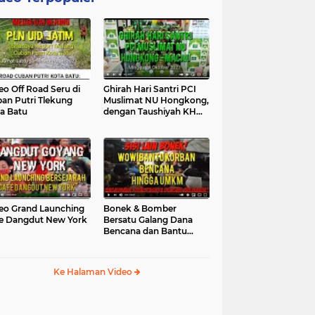
eo Off Road Seru di
Ghirah Hari Santri PCI
an Putri Tlekung
Muslimat NU Hongkong,
a Batu
dengan Taushiyah KH
Marzuki...
eo Grand Launching
Bonek & Bomber
e Dangdut New York
Bersatu Galang Dana
Bencana dan Bantu
UMKM, Mengapa Tidak...
Ke Halaman Video