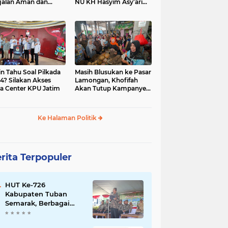
jalan Aman dan
NU KH Hasyim Asy’ari
car, KPU Jatim
dan Gus Dur
esiasi Petugas KPPS
in Tahu Soal Pilkada
Masih Blusukan ke Pasar
4? Silakan Akses
Lamongan, Khofifah
a Center KPU Jatim
Akan Tutup Kampanye
Besok dengan Dzikir,
Sholawat dan Doa di
Jatim Expo
Ke Halaman Politik
rita Terpopuler
HUT Ke-726
Kabupaten Tuban
Semarak, Berbagai
Prestasinya Pun
Membanggakan