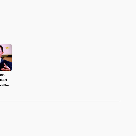
tan
 dan
awan