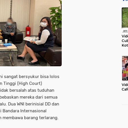
Vid
Cub
Kot
ni sangat bersyukur bisa lolos
an Tinggi (High Court)
Vid
Caf
idak bersalah atas tuduhan
bebaskan mereka dari semua
lu. Dua WNI berinisial DD dan
i Bandara Internasional
n membawa barang terlarang.