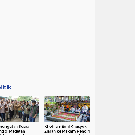
litik
mungutan Suara
Khofifah-Emil Khusyuk
ng di Magetan
Ziarah ke Makam Pendiri