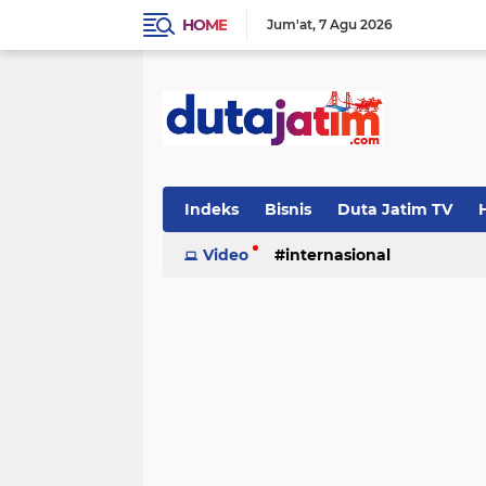
HOME
Jum'at
7 Agu 2026
Indeks
Bisnis
Duta Jatim TV
H
Video
internasional