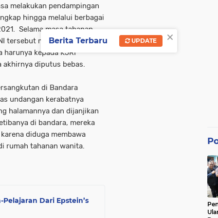
iasa melakukan pendampingan
angkap hingga melalui berbagai
2021. Selama masa tahanan,
×
Berita Terbaru
I tersebut mendapatkan hak-
UPDATE
 harunya kepada KJRI
 akhirnya diputus bebas.
ersangkutan di Bandara
tas undangan kerabatnya
g halamannya dan dijanjikan
Setibanya di bandara, mereka
g karena diduga membawa
Po
 di rumah tahanan wanita.
Pelajaran Dari Epstein’s
Pe
Ula