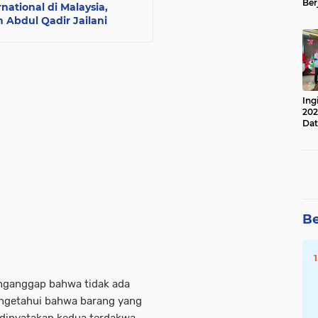
Ber
national di Malaysia,
Lan
 Abdul Qadir Jailani
Apr
Ing
202
Dat
Be
nganggap bahwa tidak ada
ngetahui bahwa barang yang