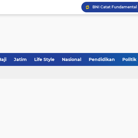
JakOne Mobile Antar Ban
Sinergi Fiskal Moneter: 
Tabrak Lari di Pamekas
aji
Jatim
Life Style
Nasional
Pendidikan
Politik