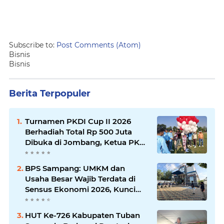
Subscribe to:
Post Comments (Atom)
Bisnis
Bisnis
Berita Terpopuler
Turnamen PKDI Cup II 2026
Berhadiah Total Rp 500 Juta
Dibuka di Jombang, Ketua PKDI
Jatim Syaifullah Mahdi: Ajang
Silaturrahmi dan Media
BPS Sampang: UMKM dan
Komunikasi Antar-Kades untuk
Usaha Besar Wajib Terdata di
Memajukan Desa
Sensus Ekonomi 2026, Kunci
Kebijakan Tepat Sasaran
HUT Ke-726 Kabupaten Tuban