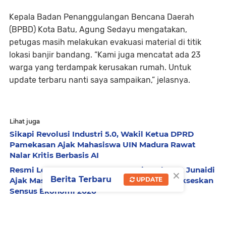
Kepala Badan Penanggulangan Bencana Daerah
(BPBD) Kota Batu, Agung Sedayu mengatakan,
petugas masih melakukan evakuasi material di titik
lokasi banjir bandang. “Kami juga mencatat ada 23
warga yang terdampak kerusakan rumah. Untuk
update terbaru nanti saya sampaikan,” jelasnya.
Lihat juga
Sikapi Revolusi Industri 5.0, Wakil Ketua DPRD
Pamekasan Ajak Mahasiswa UIN Madura Rawat
Nalar Kritis Berbasis AI
Resmi Lepas 1058 Petugas, Bupati H. Slamet Junaidi
×
Berita Terbaru
Ajak Masyarakat Berpartisipasi Aktif Menyukseskan
UPDATE
Sensus Ekonomi 2026