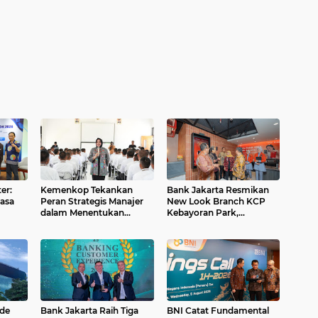
er:
Kemenkop Tekankan
Bank Jakarta Resmikan
Jasa
Peran Strategis Manajer
New Look Branch KCP
dalam Menentukan
Kebayoran Park,
Keberhasilan KDKMP
Hadirkan Wajah Baru
yang Lebih Modern
de
Bank Jakarta Raih Tiga
BNI Catat Fundamental