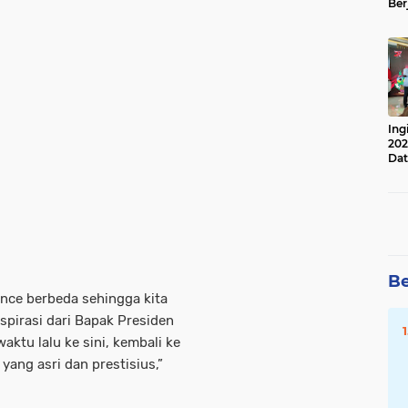
Ber
Lan
Apr
Ing
202
Dat
Be
ence berbeda sehingga kita
spirasi dari Bapak Presiden
tu lalu ke sini, kembali ke
yang asri dan prestisius,”