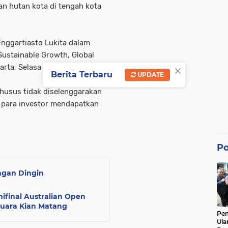
an hutan kota di tengah kota
Enggartiasto Lukita dalam
Sustainable Growth, Global
×
arta, Selasa (24/10/2023).
Berita Terbaru
UPDATE
khusus tidak diselenggarakan
r para investor mendapatkan
Po
ngan Dingin
final Australian Open
Juara Kian Matang
Pe
Ula