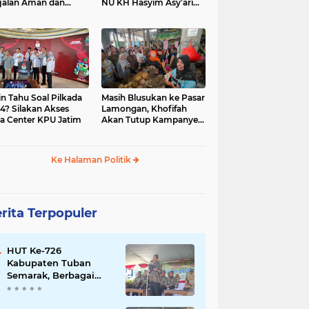
jalan Aman dan
NU KH Hasyim Asy’ari
car, KPU Jatim
dan Gus Dur
esiasi Petugas KPPS
in Tahu Soal Pilkada
Masih Blusukan ke Pasar
4? Silakan Akses
Lamongan, Khofifah
a Center KPU Jatim
Akan Tutup Kampanye
Besok dengan Dzikir,
Sholawat dan Doa di
Jatim Expo
Ke Halaman Politik
rita Terpopuler
HUT Ke-726
Kabupaten Tuban
Semarak, Berbagai
Prestasinya Pun
Membanggakan