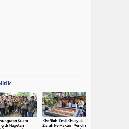
litik
mungutan Suara
Khofifah-Emil Khusyuk
ng di Magetan
Ziarah ke Makam Pendiri