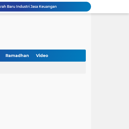
Arah Baru Industri Jasa Keuangan
Reses Masa Persidangan III Tahun 2025-2026: DPRD Jatim Menyerap Aspirasi Mengawal Pembangunan Jawa Timur
Kemenkop Tekankan Peran Strategis Manajer dalam Menentukan Keberhasilan KDKMP
an, Pengemudi Ditangkap
Khutbah Jumat: Berpegang Teguh pada Akidah Ahlus Sunnah wal Jamaah, Akidah Mayoritas Umat
Borong Prestasi, Satlantas Polres Sampang Dinobatkan Terbaik II Input Data Digital Semester 1/2026
 Kikin Siapkan Program untuk Memajukan NU
BNI Catat Fundamental Bisnis Kokoh di Bawah Danantara, Ditopang Pertumbuhan Kredit dan Kualitas Aset
Ramadhan
Video
k Jakarta Raih Digital Excellence Awards 2026
Peringatan HAN 2026, Pemerintah Pusat Apresiasi Komitmen Surabaya Penuhi Hak dan Lindungi Anak