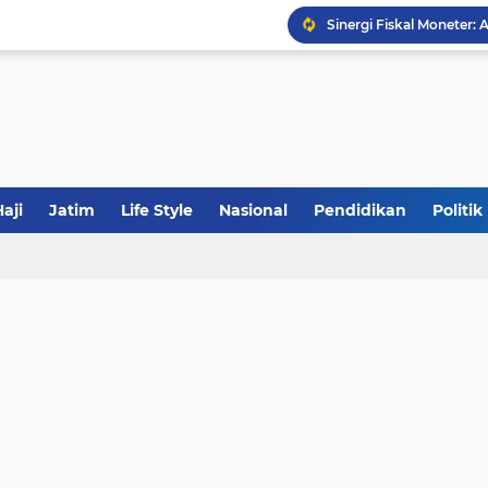
Sinergi Fiskal Moneter: 
Tabrak Lari di Pamekas
Calon Ketum PBNU, Gus
aji
Jatim
Life Style
Nasional
Pendidikan
Politik
JakOne Mobile Antar Ban