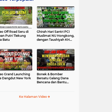
eo Off Road Seru di
Ghirah Hari Santri PCI
an Putri Tlekung
Muslimat NU Hongkong,
a Batu
dengan Taushiyah KH
Marzuki...
eo Grand Launching
Bonek & Bomber
e Dangdut New York
Bersatu Galang Dana
Bencana dan Bantu
UMKM, Mengapa Tidak...
Ke Halaman Video