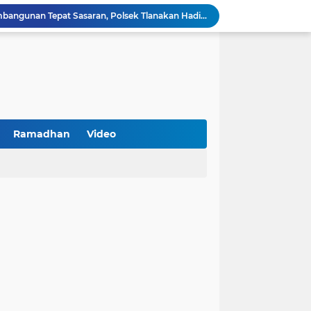
Kawal Perencanaan Pembangunan Tepat Sasaran, Polsek Tlanakan Hadiri Musrenbangdes Desa Bandaran
BPS Sampang: UMKM dan Usaha Besar Wajib Terdata di Sensus Ekonomi 2026, Kunci Kebijakan Tepat Sasaran
Turnamen PKDI Cup II 2026 Berhadiah Total Rp 500 Juta Dibuka di Jombang, Ketua PKDI Jatim Syaifullah Mahdi: Ajang Silaturrahmi dan Media Komunikasi Antar-Kades untuk Memajukan Desa
at Kemerdekaan
PKDI Cup II 2026 Resmi Bergulir di SGMRP Pamekasan, Bupati Dukung Bangun Stadion Di 13 Kecamatan untuk Pemerataan Sarana Olahraga
BNI Catat Fundamental Bisnis Kokoh di Bawah Danantara, Ditopang Pertumbuhan Kredit dan Kualitas Aset
k Jakarta Raih Digital Excellence Awards 2026
Peringatan HAN 2026, Pemerintah Pusat Apresiasi Komitmen Surabaya Penuhi Hak dan Lindungi Anak
Ramadhan
Video
Arah Baru Industri Jasa Keuangan
Antisipasi Balap Liar dan Gangguan Kamtibmas, Polres Pamekasan Amankan 62 Unit Sepeda Motor