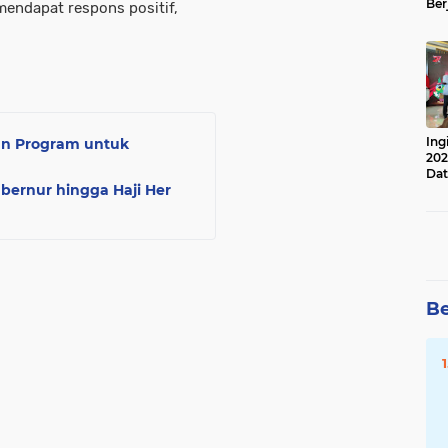
Ber
 mendapat respons positif,
Lan
Apr
Ing
an Program untuk
202
Dat
bernur hingga Haji Her
Be