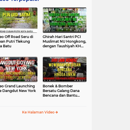
eo Off Road Seru di
Ghirah Hari Santri PCI
an Putri Tlekung
Muslimat NU Hongkong,
a Batu
dengan Taushiyah KH
Marzuki...
eo Grand Launching
Bonek & Bomber
e Dangdut New York
Bersatu Galang Dana
Bencana dan Bantu
UMKM, Mengapa Tidak...
Ke Halaman Video