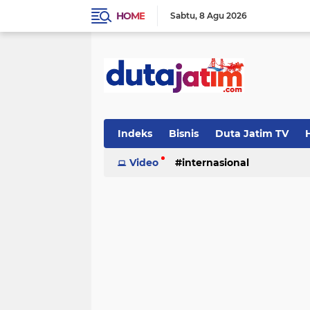
HOME
Sabtu
8 Agu 2026
Indeks
Bisnis
Duta Jatim TV
H
Video
internasional