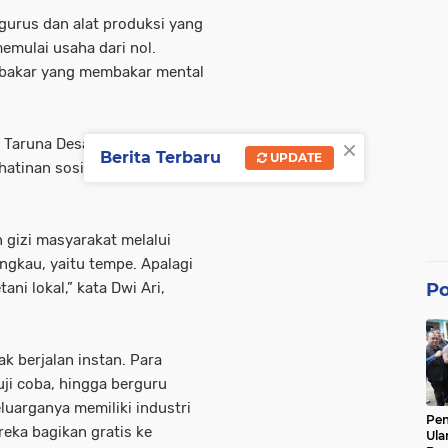
gurus dan alat produksi yang
emulai usaha dari nol.
 bakar yang membakar mental
×
 Taruna Desa Teja Barat,
Berita Terbaru
UPDATE
ihatinan sosial atas mahalnya
gizi masyarakat melalui
ngkau, yaitu tempe. Apalagi
ni lokal,” kata Dwi Ari,
Po
ak berjalan instan. Para
ji coba, hingga berguru
luarganya memiliki industri
Pe
eka bagikan gratis ke
Ula