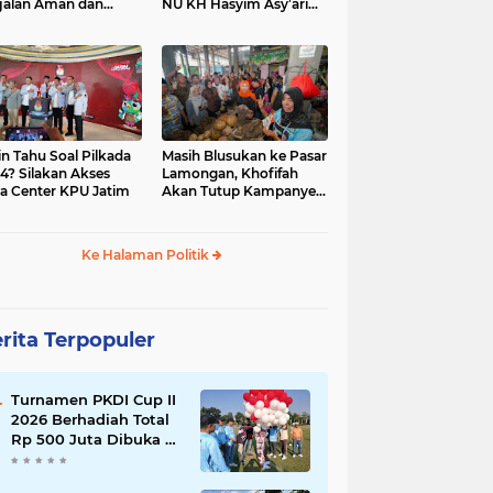
jalan Aman dan
NU KH Hasyim Asy’ari
car, KPU Jatim
dan Gus Dur
esiasi Petugas KPPS
in Tahu Soal Pilkada
Masih Blusukan ke Pasar
4? Silakan Akses
Lamongan, Khofifah
a Center KPU Jatim
Akan Tutup Kampanye
Besok dengan Dzikir,
Sholawat dan Doa di
Jatim Expo
Ke Halaman Politik
rita Terpopuler
Turnamen PKDI Cup II
2026 Berhadiah Total
Rp 500 Juta Dibuka di
Jombang, Ketua PKDI
Jatim Syaifullah