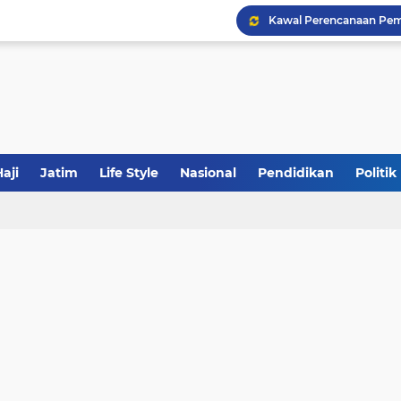
Khutbah Jumat: Meraw
JakOne Mobile Antar Ban
aji
Jatim
Life Style
Nasional
Pendidikan
Politik
Sinergi Fiskal Moneter: 