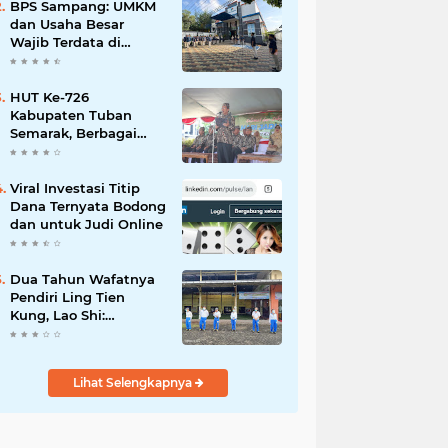
Mahdi: Ajang
BPS Sampang: UMKM
Silaturrahmi dan
dan Usaha Besar
Media Komunikasi
Wajib Terdata di
Antar-Kades untuk
Sensus Ekonomi 2026,
Memajukan Desa
Kunci Kebijakan Tepat
Sasaran
HUT Ke-726
Kabupaten Tuban
Semarak, Berbagai
Prestasinya Pun
Membanggakan
Viral Investasi Titip
Dana Ternyata Bodong
dan untuk Judi Online
Dua Tahun Wafatnya
Pendiri Ling Tien
Kung, Lao Shi:
Amanah Harus Kita
Laksanakan!
Lihat Selengkapnya