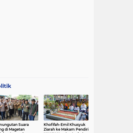
litik
mungutan Suara
Khofifah-Emil Khusyuk
ng di Magetan
Ziarah ke Makam Pendiri