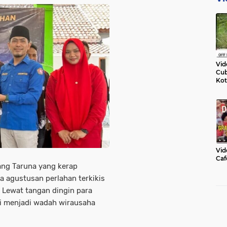
Vid
Cub
Kot
Vid
Caf
ang Taruna yang kerap
a agustusan perlahan terkikis
 Lewat tangan dingin para
si menjadi wadah wirausaha