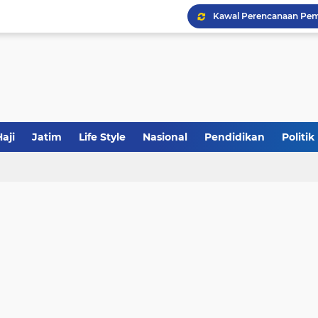
Khutbah Jumat: Meraw
JakOne Mobile Antar Ban
aji
Jatim
Life Style
Nasional
Pendidikan
Politik
Sinergi Fiskal Moneter: 