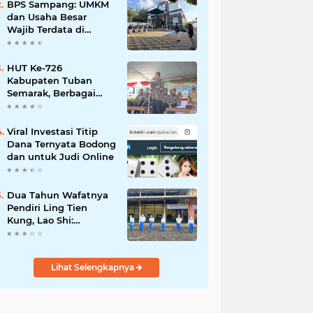
Mahdi: Ajang
BPS Sampang: UMKM
Silaturrahmi dan
dan Usaha Besar
Media Komunikasi
Wajib Terdata di
Antar-Kades untuk
Sensus Ekonomi 2026,
Memajukan Desa
Kunci Kebijakan Tepat
Sasaran
HUT Ke-726
Kabupaten Tuban
Semarak, Berbagai
Prestasinya Pun
Membanggakan
Viral Investasi Titip
Dana Ternyata Bodong
dan untuk Judi Online
Dua Tahun Wafatnya
Pendiri Ling Tien
Kung, Lao Shi:
Amanah Harus Kita
Laksanakan!
Lihat Selengkapnya