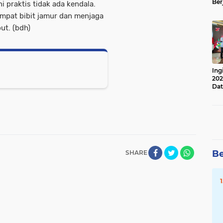
Ber
i praktis tidak ada kendala.
Lan
empat bibit jamur dan menjaga
Apr
ut. (bdh)
Ing
202
Dat
Be
SHARE