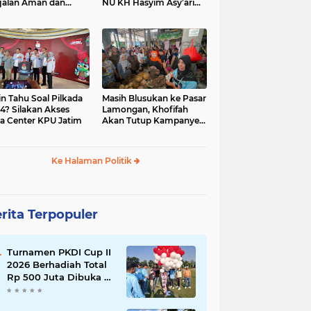
jalan Aman dan
NU KH Hasyim Asy’ari
car, KPU Jatim
dan Gus Dur
esiasi Petugas KPPS
in Tahu Soal Pilkada
Masih Blusukan ke Pasar
4? Silakan Akses
Lamongan, Khofifah
a Center KPU Jatim
Akan Tutup Kampanye
Besok dengan Dzikir,
Sholawat dan Doa di
Jatim Expo
Ke Halaman Politik
rita Terpopuler
Turnamen PKDI Cup II
2026 Berhadiah Total
Rp 500 Juta Dibuka di
Jombang, Ketua PKDI
Jatim Syaifullah