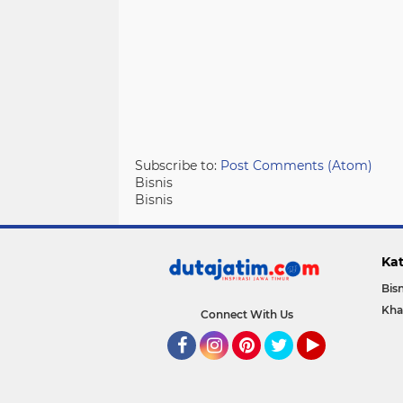
Subscribe to:
Post Comments (Atom)
Bisnis
Bisnis
Kat
Bisn
Kha
Connect With Us
Facebook
Instagram
Pinterest
Twitter
YouTube