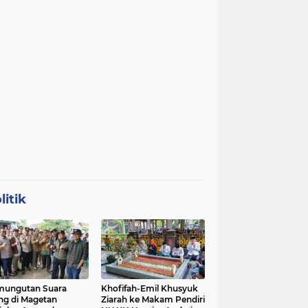
litik
mungutan Suara
Khofifah-Emil Khusyuk
ng di Magetan
Ziarah ke Makam Pendiri