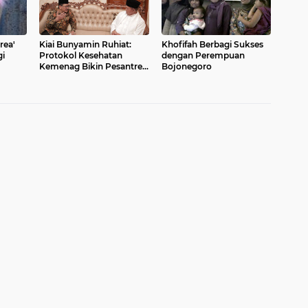
rea'
Kiai Bunyamin Ruhiat:
Khofifah Berbagi Sukses
i
Protokol Kesehatan
dengan Perempuan
Kemenag Bikin Pesantren
Bojonegoro
Kembali Menggeliat