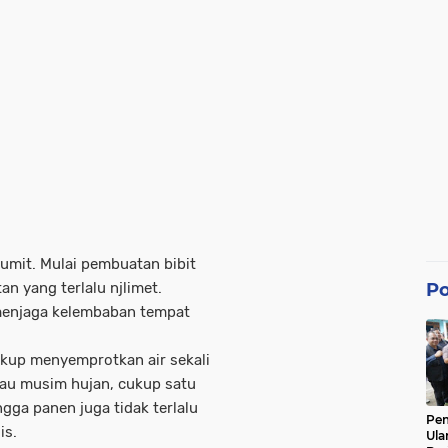
umit. Mulai pembuatan bibit
 yang terlalu njlimet.
Po
menjaga kelembaban tempat
up menyemprotkan air sekali
alau musim hujan, cukup satu
gga panen juga tidak terlalu
Pe
is.
Ula