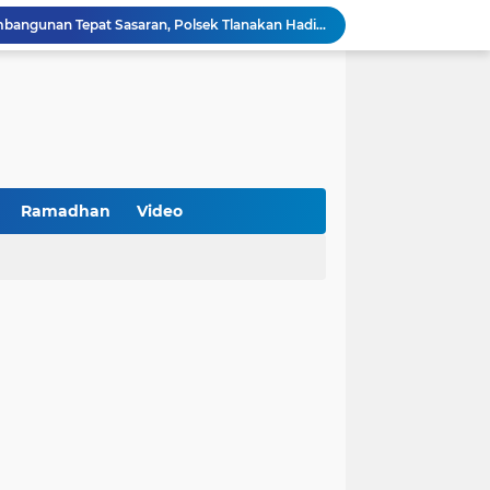
Kawal Perencanaan Pembangunan Tepat Sasaran, Polsek Tlanakan Hadiri Musrenbangdes Desa Bandaran
BPS Sampang: UMKM dan Usaha Besar Wajib Terdata di Sensus Ekonomi 2026, Kunci Kebijakan Tepat Sasaran
Turnamen PKDI Cup II 2026 Berhadiah Total Rp 500 Juta Dibuka di Jombang, Ketua PKDI Jatim Syaifullah Mahdi: Ajang Silaturrahmi dan Media Komunikasi Antar-Kades untuk Memajukan Desa
at Kemerdekaan
PKDI Cup II 2026 Resmi Bergulir di SGMRP Pamekasan, Bupati Dukung Bangun Stadion Di 13 Kecamatan untuk Pemerataan Sarana Olahraga
BNI Catat Fundamental Bisnis Kokoh di Bawah Danantara, Ditopang Pertumbuhan Kredit dan Kualitas Aset
k Jakarta Raih Digital Excellence Awards 2026
Peringatan HAN 2026, Pemerintah Pusat Apresiasi Komitmen Surabaya Penuhi Hak dan Lindungi Anak
Ramadhan
Video
Arah Baru Industri Jasa Keuangan
Antisipasi Balap Liar dan Gangguan Kamtibmas, Polres Pamekasan Amankan 62 Unit Sepeda Motor