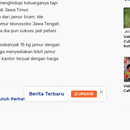
menghidupi keluarganya tapi
 di Jawa Timur.
dari jamur tiram. Ide
jamur Wonosobo Jawa Tengah.
 dia pun sukses jadi petani
Vid
Cub
 sebanyak 15 kg jamur dengan
Kot
 juga menyediakan bibit jamur
0 kantor terjual dengan harga
Vid
×
Caf
Berita Terbaru
UPDATE
utuh Perhatian