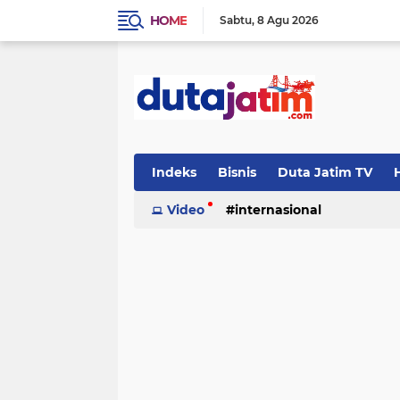
HOME
Sabtu
8 Agu 2026
Indeks
Bisnis
Duta Jatim TV
H
Video
internasional