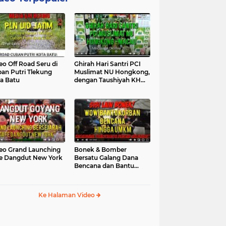
eo Off Road Seru di
Ghirah Hari Santri PCI
an Putri Tlekung
Muslimat NU Hongkong,
a Batu
dengan Taushiyah KH
Marzuki...
eo Grand Launching
Bonek & Bomber
e Dangdut New York
Bersatu Galang Dana
Bencana dan Bantu
UMKM, Mengapa Tidak...
Ke Halaman Video