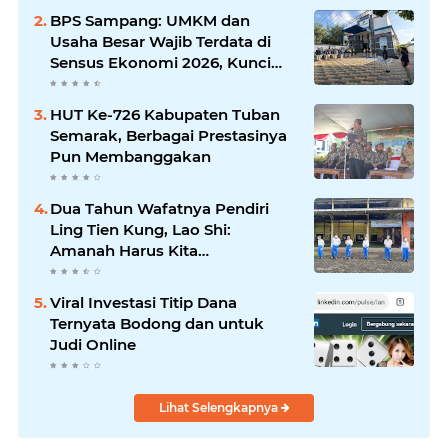
Silaturrahmi dan Media
BPS Sampang: UMKM dan
Komunikasi Antar-Kades untuk
Usaha Besar Wajib Terdata di
Memajukan Desa
Sensus Ekonomi 2026, Kunci
Kebijakan Tepat Sasaran
HUT Ke-726 Kabupaten Tuban
Semarak, Berbagai Prestasinya
Pun Membanggakan
Dua Tahun Wafatnya Pendiri
Ling Tien Kung, Lao Shi:
Amanah Harus Kita
Laksanakan!
Viral Investasi Titip Dana
Ternyata Bodong dan untuk
Judi Online
Lihat Selengkapnya