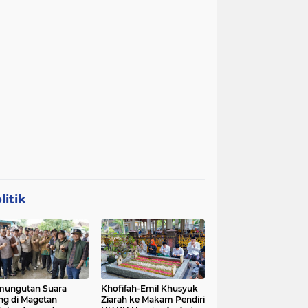
litik
mungutan Suara
Khofifah-Emil Khusyuk
ng di Magetan
Ziarah ke Makam Pendiri