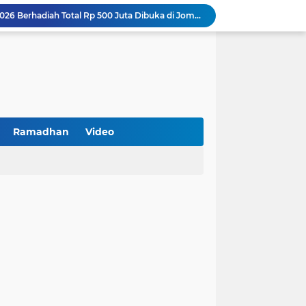
Turnamen PKDI Cup II 2026 Berhadiah Total Rp 500 Juta Dibuka di Jombang, Ketua PKDI Jatim Syaifullah Mahdi: Ajang Silaturrahmi dan Media Komunikasi Antar-Kades untuk Memajukan Desa
at Kemerdekaan
PKDI Cup II 2026 Resmi Bergulir di SGMRP Pamekasan, Bupati Dukung Bangun Stadion Di 13 Kecamatan untuk Pemerataan Sarana Olahraga
BNI Catat Fundamental Bisnis Kokoh di Bawah Danantara, Ditopang Pertumbuhan Kredit dan Kualitas Aset
k Jakarta Raih Digital Excellence Awards 2026
Peringatan HAN 2026, Pemerintah Pusat Apresiasi Komitmen Surabaya Penuhi Hak dan Lindungi Anak
Arah Baru Industri Jasa Keuangan
Reses Masa Persidangan III Tahun 2025-2026: DPRD Jatim Menyerap Aspirasi Mengawal Pembangunan Jawa Timur
Ramadhan
Video
Kemenkop Tekankan Peran Strategis Manajer dalam Menentukan Keberhasilan KDKMP
BPS Sampang: UMKM dan Usaha Besar Wajib Terdata di Sensus Ekonomi 2026, Kunci Kebijakan Tepat Sasaran