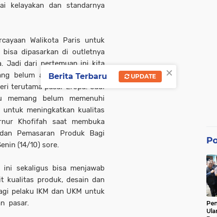
ilai kelayakan dan standarnya
rcayaan Walikota Paris untuk
isa dipasarkan di outletnya
. Jadi dari pertemuan ini kita
×
yang belum atau yang sudah
Berita Terbaru
UPDATE
eri terutama pasar Eropa. Jadi
alau memang belum memenuhi
untuk meningkatkan kualitas
rnur Khofifah saat membuka
n dan Pemasaran Produk Bagi
Po
enin (14/10) sore.
 ini sekaligus bisa menjawab
t kualitas produk, desain dan
bagi pelaku IKM dan UKM untuk
n pasar.
Pe
Ula