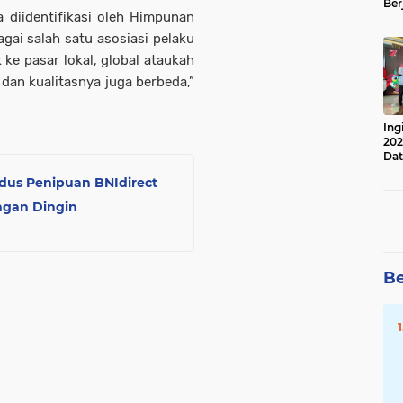
Ber
 diidentifikasi oleh Himpunan
Lan
Apr
gai salah satu asosiasi pelaku
ke pasar lokal, global ataukah
dan kualitasnya juga berbeda,”
Ing
202
Dat
dus Penipuan BNIdirect
ngan Dingin
Be