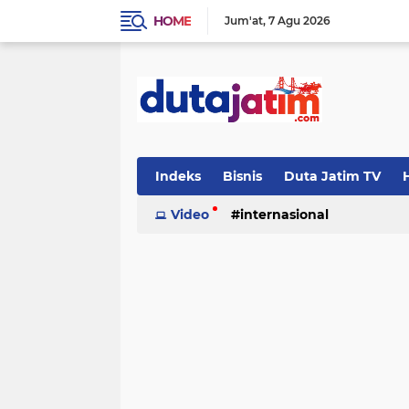
HOME
Jum'at
7 Agu 2026
Indeks
Bisnis
Duta Jatim TV
H
Video
internasional