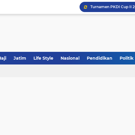
Khutbah Jumat: Meraw
JakOne Mobile Antar Ban
Sinergi Fiskal Moneter: 
aji
Jatim
Life Style
Nasional
Pendidikan
Politik