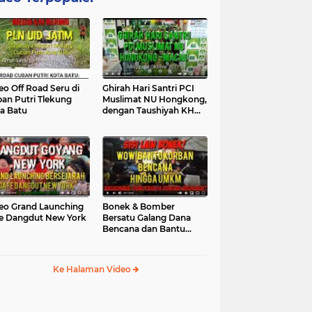
eo Off Road Seru di
Ghirah Hari Santri PCI
an Putri Tlekung
Muslimat NU Hongkong,
a Batu
dengan Taushiyah KH
Marzuki...
eo Grand Launching
Bonek & Bomber
e Dangdut New York
Bersatu Galang Dana
Bencana dan Bantu
UMKM, Mengapa Tidak...
Ke Halaman Video