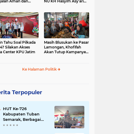
jalan Aman dan
NU KH Hasyim Asy’ari
car, KPU Jatim
dan Gus Dur
esiasi Petugas KPPS
in Tahu Soal Pilkada
Masih Blusukan ke Pasar
4? Silakan Akses
Lamongan, Khofifah
a Center KPU Jatim
Akan Tutup Kampanye
Besok dengan Dzikir,
Sholawat dan Doa di
Jatim Expo
Ke Halaman Politik
rita Terpopuler
HUT Ke-726
Kabupaten Tuban
Semarak, Berbagai
Prestasinya Pun
Membanggakan