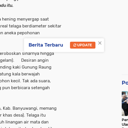
u itu.
 hening menyergap saat
eal telaga berdiameter sekitar
aun aneka pepohonan
×
Berita Terbaru
UPDATE
eroboskan sinarnya hingga
enggelam). Desiran angin
dinding kaki Gunung Raung
atung kala berwajah
hon kecil. Tak ada suara,
Po
g pun berbicara setengah
n, Kab. Banyuwangi, memang
 khas desa). Telaga itu
Pe
h linangan air mata dan
Ula