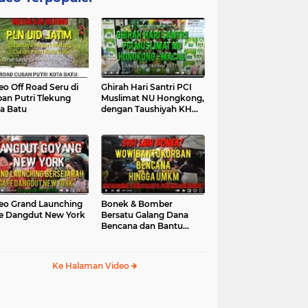
eo Off Road Seru di
Ghirah Hari Santri PCI
an Putri Tlekung
Muslimat NU Hongkong,
a Batu
dengan Taushiyah KH
Marzuki...
eo Grand Launching
Bonek & Bomber
e Dangdut New York
Bersatu Galang Dana
Bencana dan Bantu
UMKM, Mengapa Tidak...
Ke Halaman Video