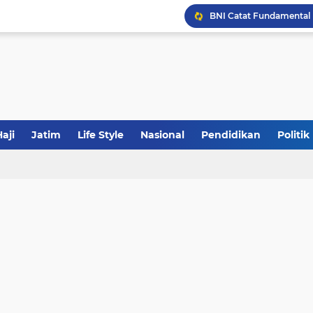
JakOne Mobile Antar Ban
Sinergi Fiskal Moneter: 
aji
Jatim
Life Style
Nasional
Pendidikan
Politik
Khutbah Jumat: Meraw