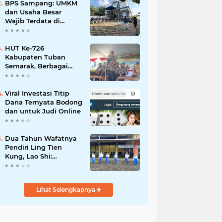
Mahdi: Ajang
BPS Sampang: UMKM
Silaturrahmi dan
dan Usaha Besar
Media Komunikasi
Wajib Terdata di
Antar-Kades untuk
Sensus Ekonomi 2026,
Memajukan Desa
Kunci Kebijakan Tepat
Sasaran
HUT Ke-726
Kabupaten Tuban
Semarak, Berbagai
Prestasinya Pun
Membanggakan
Viral Investasi Titip
Dana Ternyata Bodong
dan untuk Judi Online
Dua Tahun Wafatnya
Pendiri Ling Tien
Kung, Lao Shi:
Amanah Harus Kita
Laksanakan!
Lihat Selengkapnya