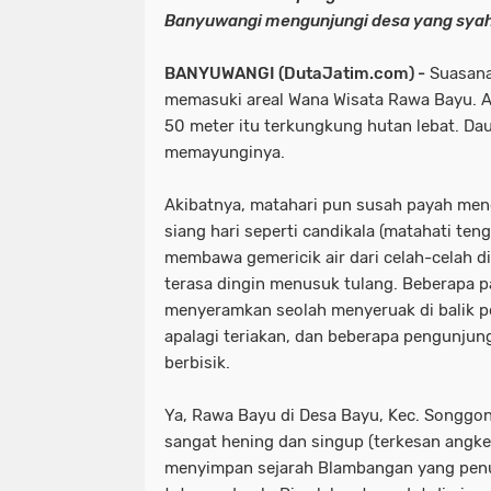
Banyuwangi mengunjungi desa yang syahd
BANYUWANGI (DutaJatim.com) -
Suasana
memasuki areal Wana Wisata Rawa Bayu. Ar
50 meter itu terkungkung hutan lebat. D
memayunginya.
Akibatnya, matahari pun susah payah men
siang hari seperti candikala (matahati t
membawa gemericik air dari celah-celah 
terasa dingin menusuk tulang. Beberapa p
menyeramkan seolah menyeruak di balik po
apalagi teriakan, dan beberapa pengunjun
berbisik.
Ya, Rawa Bayu di Desa Bayu, Kec. Songgo
sangat hening dan singup (terkesan angker
menyimpan sejarah Blambangan yang penu