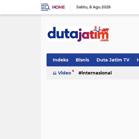
HOME
Sabtu
8 Agu 2026
Indeks
Bisnis
Duta Jatim TV
H
Video
internasional