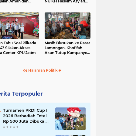
jalan Aman dan
NU KH Hasyim Asy’ari
car, KPU Jatim
dan Gus Dur
esiasi Petugas KPPS
in Tahu Soal Pilkada
Masih Blusukan ke Pasar
4? Silakan Akses
Lamongan, Khofifah
a Center KPU Jatim
Akan Tutup Kampanye
Besok dengan Dzikir,
Sholawat dan Doa di
Jatim Expo
Ke Halaman Politik
rita Terpopuler
Turnamen PKDI Cup II
2026 Berhadiah Total
Rp 500 Juta Dibuka di
Jombang, Ketua PKDI
Jatim Syaifullah