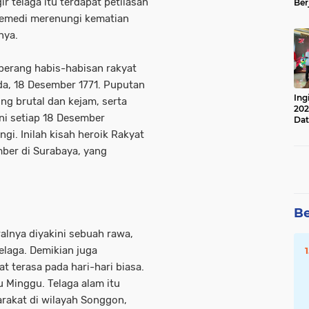
ir telaga itu terdapat petilasan
Ber
Lan
semedi merenungi kematian
Apr
nya.
 perang habis-habisan rakyat
a, 18 Desember 1771. Puputan
Ing
ng brutal dan kejam, serta
202
ni setiap 18 Desember
Dat
ngi. Inilah kisah heroik Rakyat
ber di Surabaya, yang
Be
alnya diyakini sebuah rawa,
elaga. Demikian juga
t terasa pada hari-hari biasa.
 Minggu. Telaga alam itu
arakat di wilayah Songgon,