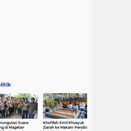
litik
mungutan Suara
Khofifah-Emil Khusyuk
ng di Magetan
Ziarah ke Makam Pendiri