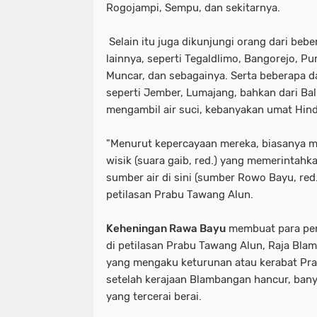
Rogojampi, Sempu, dan sekitarnya.
Selain itu juga dikunjungi orang dari beb
lainnya, seperti Tegaldlimo, Bangorejo, P
Muncar, dan sebagainya. Serta beberapa d
seperti Jember, Lumajang, bahkan dari Bal
mengambil air suci, kebanyakan umat Hin
"Menurut kepercayaan mereka, biasanya m
wisik (suara gaib, red.) yang memerintahk
sumber air di sini (sumber Rowo Bayu, red.
petilasan Prabu Tawang Alun.
Keheningan Rawa Bayu
membuat para pen
di petilasan Prabu Tawang Alun, Raja Bla
yang mengaku keturunan atau kerabat Pr
setelah kerajaan Blambangan hancur, ban
yang tercerai berai.