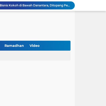
BNI Catat Fundamental Bisnis Kokoh di Bawah Danantara, Ditopang Pertumbuhan Kredit dan Kualitas Aset
k Jakarta Raih Digital Excellence Awards 2026
Peringatan HAN 2026, Pemerintah Pusat Apresiasi Komitmen Surabaya Penuhi Hak dan Lindungi Anak
Arah Baru Industri Jasa Keuangan
Antisipasi Balap Liar dan Gangguan Kamtibmas, Polres Pamekasan Amankan 62 Unit Sepeda Motor
Kawal Perencanaan Pembangunan Tepat Sasaran, Polsek Tlanakan Hadiri Musrenbangdes Desa Bandaran
BPS Sampang: UMKM dan Usaha Besar Wajib Terdata di Sensus Ekonomi 2026, Kunci Kebijakan Tepat Sasaran
Turnamen PKDI Cup II 2026 Berhadiah Total Rp 500 Juta Dibuka di Jombang, Ketua PKDI Jatim Syaifullah Mahdi: Ajang Silaturrahmi dan Media Komunikasi Antar-Kades untuk Memajukan Desa
Ramadhan
Video
at Kemerdekaan
PKDI Cup II 2026 Resmi Bergulir di SGMRP Pamekasan, Bupati Dukung Bangun Stadion Di 13 Kecamatan untuk Pemerataan Sarana Olahraga