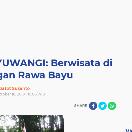
YUWANGI: Berwisata di
gan Rawa Bayu
Gatot Susanto
ctober 18, 2019 | 10:06 WIB
SHARE
Vi