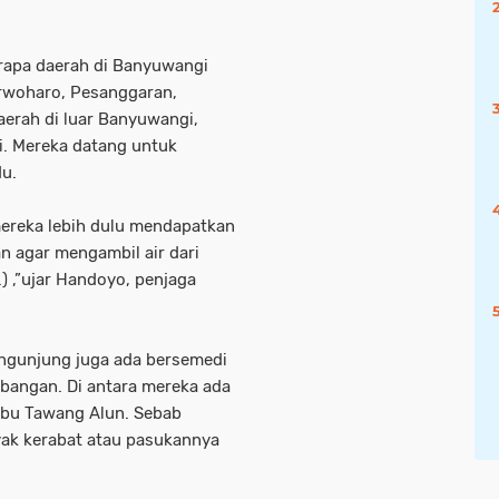
erapa daerah di Banyuwangi
urwoharo, Pesanggaran,
aerah di luar Banyuwangi,
i. Mereka datang untuk
du.
ereka lebih dulu mendapatkan
an agar mengambil air dari
) ,”ujar Handoyo, penjaga
gunjung juga ada bersemedi
mbangan. Di antara mereka ada
abu Tawang Alun. Sebab
yak kerabat atau pasukannya