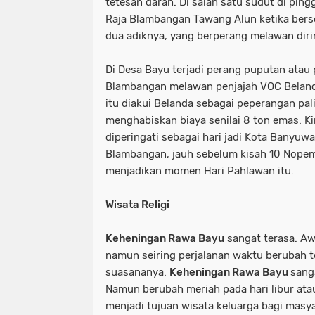
tetesan darah. Di salah satu sudut di pingg
Raja Blambangan Tawang Alun ketika ber
dua adiknya, yang berperang melawan diri
Di Desa Bayu terjadi perang puputan atau
Blambangan melawan penjajah VOC Beland
itu diakui Belanda sebagai peperangan pali
menghabiskan biaya senilai 8 ton emas. Ki
diperingati sebagai hari jadi Kota Banyuwa
Blambangan, jauh sebelum kisah 10 Nopem
menjadikan momen Hari Pahlawan itu.
Wisata Religi
Keheningan Rawa Bayu
sangat terasa. Aw
namun seiring perjalanan waktu berubah t
suasananya.
Keheningan Rawa Bayu
sanga
Namun berubah meriah pada hari libur atau
menjadi tujuan wisata keluarga bagi masy