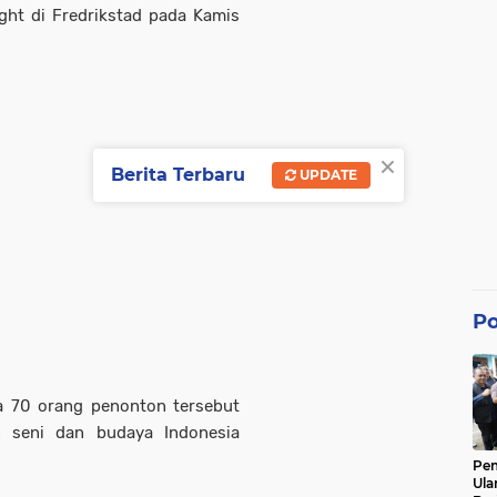
ght di Fredrikstad pada Kamis
×
Berita Terbaru
UPDATE
Po
ya 70 orang penonton tersebut
n seni dan budaya Indonesia
Pe
Ula