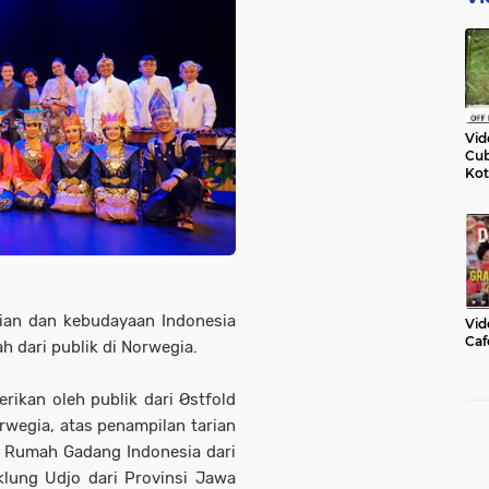
Vid
Cub
Kot
ian dan kebudayaan Indonesia
Vid
Caf
 dari publik di Norwegia.
rikan oleh publik dari Østfold
orwegia, atas penampilan tarian
r Rumah Gadang Indonesia dari
lung Udjo dari Provinsi Jawa