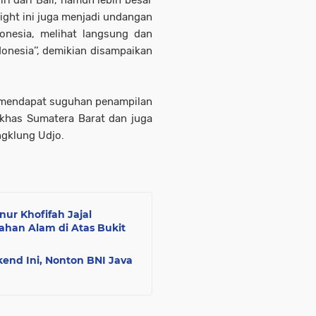
iri dari Bali, namun lebih besar
 Night ini juga menjadi undangan
nesia, melihat langsung dan
nesia’’, demikian disampaikan
, mendapat suguhan penampilan
g khas Sumatera Barat dan juga
ngklung Udjo.
nur Khofifah Jajal
ahan Alam di Atas Bukit
kend Ini, Nonton BNI Java