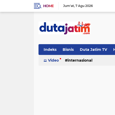
HOME
Jum'at
7 Agu 2026
Indeks
Bisnis
Duta Jatim TV
H
Video
internasional