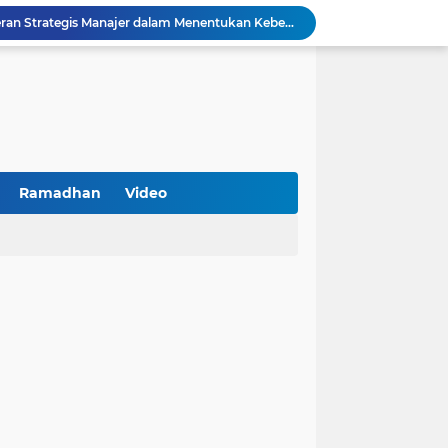
Kemenkop Tekankan Peran Strategis Manajer dalam Menentukan Keberhasilan KDKMP
an, Pengemudi Ditangkap
Khutbah Jumat: Berpegang Teguh pada Akidah Ahlus Sunnah wal Jamaah, Akidah Mayoritas Umat
Borong Prestasi, Satlantas Polres Sampang Dinobatkan Terbaik II Input Data Digital Semester 1/2026
PKDI Cup II 2026 Resmi Bergulir di SGMRP Pamekasan, Bupati Dukung Bangun Stadion Di 13 Kecamatan untuk Pemerataan Sarana Olahraga
BNI Catat Fundamental Bisnis Kokoh di Bawah Danantara, Ditopang Pertumbuhan Kredit dan Kualitas Aset
k Jakarta Raih Digital Excellence Awards 2026
Peringatan HAN 2026, Pemerintah Pusat Apresiasi Komitmen Surabaya Penuhi Hak dan Lindungi Anak
Ramadhan
Video
Arah Baru Industri Jasa Keuangan
Reses Masa Persidangan III Tahun 2025-2026: DPRD Jatim Menyerap Aspirasi Mengawal Pembangunan Jawa Timur