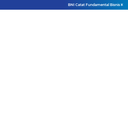
BNI Catat Fundamental Bisnis Kokoh d
Facebook
Instagram
Pinterest
Twitter
YouTube
Redaksi
Pasang Iklan
Pedoman Media Siber
Disclaimer
Privacy Policy
Pedoman Media Siber
Copyright ©
2026 DutaJatim.Com