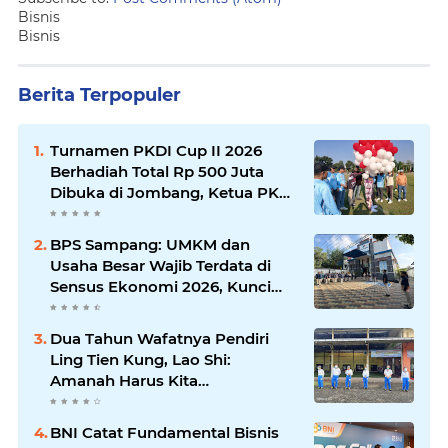
Bisnis
Bisnis
Berita Terpopuler
Turnamen PKDI Cup II 2026
Berhadiah Total Rp 500 Juta
Dibuka di Jombang, Ketua PKDI
Jatim Syaifullah Mahdi: Ajang
Silaturrahmi dan Media
BPS Sampang: UMKM dan
Komunikasi Antar-Kades untuk
Usaha Besar Wajib Terdata di
Memajukan Desa
Sensus Ekonomi 2026, Kunci
Kebijakan Tepat Sasaran
Dua Tahun Wafatnya Pendiri
Ling Tien Kung, Lao Shi:
Amanah Harus Kita
Laksanakan!
BNI Catat Fundamental Bisnis