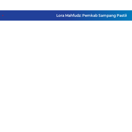
Lora Mahfudz: Pemkab Sampang Pastikan Tidak
Facebook
Instagram
Pinterest
Twitter
YouTube
Redaksi
Pasang Iklan
Pedoman Media Siber
Disclaimer
Privacy Policy
Pedoman Media Siber