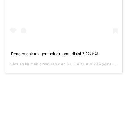
Pengen gak tak gembok cintamu disini ? 😄😆😂
Sebuah kiriman dibagikan oleh
NELLA KHARISMA
(@nellakharisma) pada