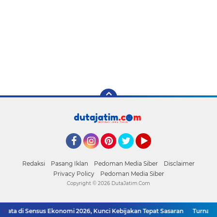
Facebook
Instagram
Pinterest
Twitter
YouTube
Redaksi
Pasang Iklan
Pedoman Media Siber
Disclaimer
Privacy Policy
Pedoman Media Siber
Copyright ©
2026 DutaJatim.Com
di Sensus Ekonomi 2026, Kunci Kebijakan Tepat Sasaran
Turnamen PKD