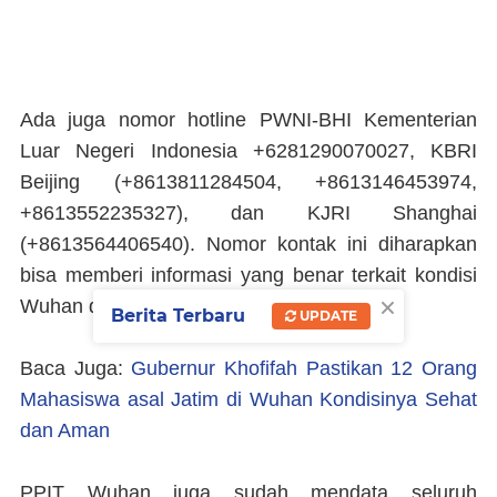
Ada juga nomor hotline PWNI-BHI Kementerian
Luar Negeri Indonesia +6281290070027, KBRI
Beijing (+8613811284504, +8613146453974,
+8613552235327), dan KJRI Shanghai
(+8613564406540). Nomor kontak ini diharapkan
bisa memberi informasi yang benar terkait kondisi
×
Wuhan dan WNI di kota tersebut.
Berita Terbaru
UPDATE
Baca Juga:
Gubernur Khofifah Pastikan 12 Orang
Mahasiswa asal Jatim di Wuhan Kondisinya Sehat
dan Aman
PPIT Wuhan juga sudah mendata seluruh