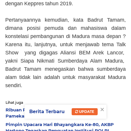
dengan Keppres tahun 2019.
Pertanyaannya kemudian, kata Badrut Tamam,
dimana posisi pemuda dan mahasiswa dalam
konstelasi pembangunan di Madura masa depan ?
Karena itu, lanjutnya, untuk menjawab tema Talk
Show yang digagas Aliansi BEM Arek Lancor,
yakni Siapa Nikmati Sumberdaya Alam Madura,
Badrut Tamam menegaskan bahwa sumberdaya
alam tidak lain adalah untuk masyarakat Madura
sendiri.
Lihat juga
×
Ribuan Pekerja SPPG Demo di Depan DPRD
Berita Terbaru
UPDATE
Pamekasan Dukung Program MBG
Pimpin Upacara Hari Bhayangkara Ke-80, AKBP
Hartono Tegaskan Penguatan Institusi POLRI