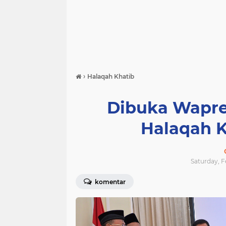
›
Halaqah Khatib
Dibuka Wapres
Halaqah K
Saturday, F
komentar