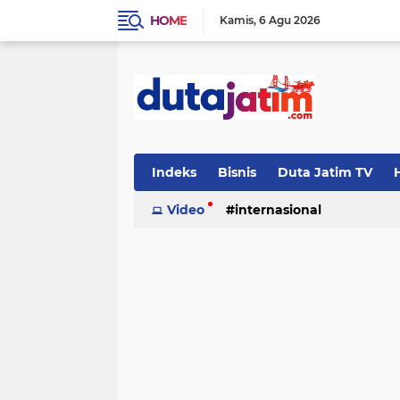
HOME
Kamis
6 Agu 2026
Indeks
Bisnis
Duta Jatim TV
H
Video
internasional