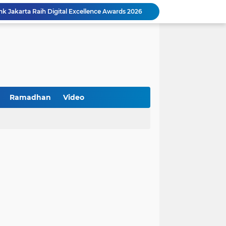
k Jakarta Raih Digital Excellence Awards 2026
Peringatan HAN 2026, Pemerintah Pusat Apresiasi Komitmen Surabaya Penuhi Hak dan Lindungi Anak
Arah Baru Industri Jasa Keuangan
Reses Masa Persidangan III Tahun 2025-2026: DPRD Jatim Menyerap Aspirasi Mengawal Pembangunan Jawa Timur
Kemenkop Tekankan Peran Strategis Manajer dalam Menentukan Keberhasilan KDKMP
an, Pengemudi Ditangkap
Khutbah Jumat: Berpegang Teguh pada Akidah Ahlus Sunnah wal Jamaah, Akidah Mayoritas Umat
Borong Prestasi, Satlantas Polres Sampang Dinobatkan Terbaik II Input Data Digital Semester 1/2026
Ramadhan
Video
 Kikin Siapkan Program untuk Memajukan NU
BNI Catat Fundamental Bisnis Kokoh di Bawah Danantara, Ditopang Pertumbuhan Kredit dan Kualitas Aset