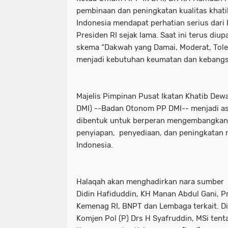
pembinaan dan peningkatan kualitas khatib
Indonesia mendapat perhatian serius dari P
Presiden RI sejak lama. Saat ini terus di
skema “Dakwah yang Damai, Moderat, Tole
menjadi kebutuhan keumatan dan kebangs
Majelis Pimpinan Pusat Ikatan Khatib Dew
DMI) --Badan Otonom PP DMI-- menjadi aso
dibentuk untuk berperan mengembangkan 
penyiapan, penyediaan, dan peningkatan m
Indonesia.
Halaqah akan menghadirkan nara sumber K
Didin Hafiduddin, KH Manan Abdul Gani, Pr
Kemenag RI, BNPT dan Lembaga terkait. Di
Komjen Pol (P) Drs H Syafruddin, MSi ten