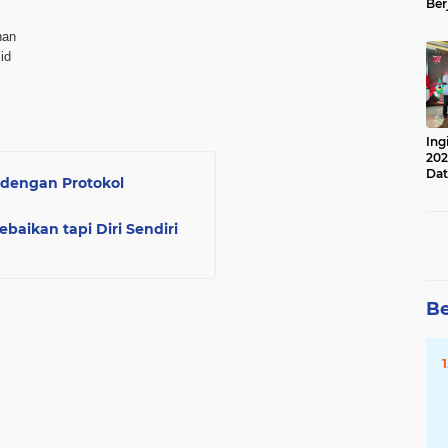
Ber
Lan
Apr
han
id
Ing
202
Dat
 dengan Protokol
aikan tapi Diri Sendiri
Be