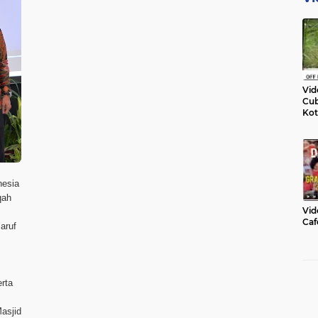
Vid
Cub
Kot
nesia
qah
Vid
Caf
aruf
erta
asjid