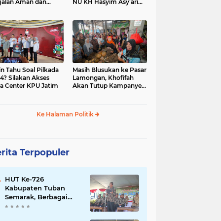
jalan Aman dan
NU KH Hasyim Asy’ari
car, KPU Jatim
dan Gus Dur
esiasi Petugas KPPS
in Tahu Soal Pilkada
Masih Blusukan ke Pasar
4? Silakan Akses
Lamongan, Khofifah
a Center KPU Jatim
Akan Tutup Kampanye
Besok dengan Dzikir,
Sholawat dan Doa di
Jatim Expo
Ke Halaman Politik
rita Terpopuler
HUT Ke-726
Kabupaten Tuban
Semarak, Berbagai
Prestasinya Pun
Membanggakan