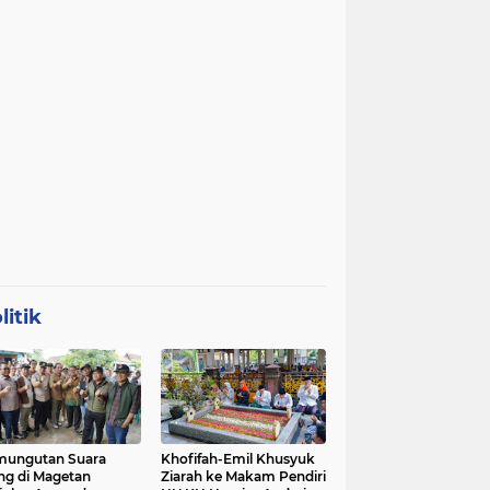
litik
mungutan Suara
Khofifah-Emil Khusyuk
ng di Magetan
Ziarah ke Makam Pendiri