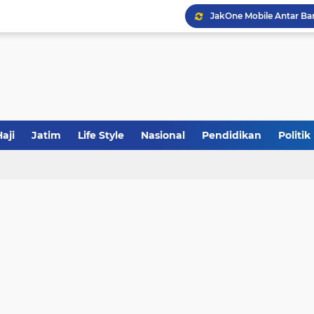
JakOne Mobile Antar Ban
Sinergi Fiskal Moneter: 
Tabrak Lari di Pamekas
aji
Jatim
Life Style
Nasional
Pendidikan
Politik
Calon Ketum PBNU, Gus