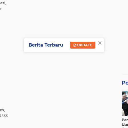
asi,
r
×
Berita Terbaru
UPDATE
Po
res,
17.00
Pe
Ula