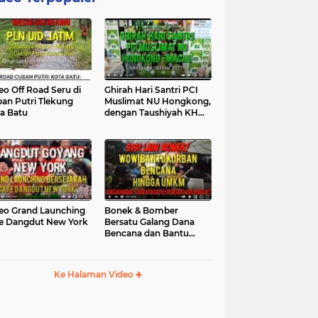
eo Off Road Seru di
Ghirah Hari Santri PCI
an Putri Tlekung
Muslimat NU Hongkong,
a Batu
dengan Taushiyah KH
Marzuki...
eo Grand Launching
Bonek & Bomber
e Dangdut New York
Bersatu Galang Dana
Bencana dan Bantu
UMKM, Mengapa Tidak...
Ke Halaman Video