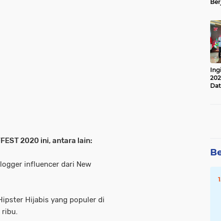
Ber
Lan
Apr
Ing
202
Dat
EST 2020 ini, antara lain:
Be
ogger influencer dari New
ipster Hijabis yang populer di
 ribu.