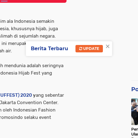
m ala Indonesia semakin
sia, khususnya hijab, juga
limah di sejumlah negara.
×
en ini merupakan perkembangan
Berita Terbaru
UPDATE
h air.
h mendunia adalah seringnya
ndonesia Hijab Fest yang
Po
(MUFFEST) 2020
y
ang sebentar
 Jakarta Convention Center.
n oleh Indonesian Fashion
romosindo selaku event
Pe
Ula