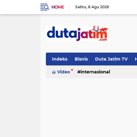
HOME
Sabtu
8 Agu 2026
Indeks
Bisnis
Duta Jatim TV
H
Video
internasional