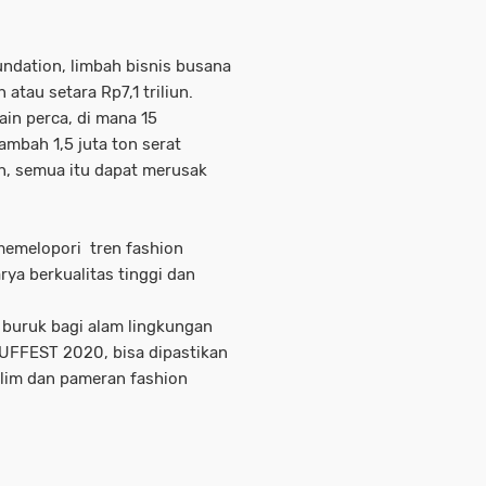
undation, limbah bisnis busana
atau setara Rp7,1 triliun.
ain perca, di mana 15
mbah 1,5 juta ton serat
un, semua itu dapat merusak
 memelopori tren fashion
ya berkualitas tinggi dan
uruk bagi alam lingkungan
 MUFFEST 2020, bisa dipastikan
slim dan pameran fashion