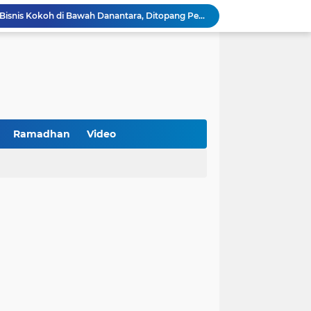
BNI Catat Fundamental Bisnis Kokoh di Bawah Danantara, Ditopang Pertumbuhan Kredit dan Kualitas Aset
k Jakarta Raih Digital Excellence Awards 2026
Peringatan HAN 2026, Pemerintah Pusat Apresiasi Komitmen Surabaya Penuhi Hak dan Lindungi Anak
Arah Baru Industri Jasa Keuangan
Antisipasi Balap Liar dan Gangguan Kamtibmas, Polres Pamekasan Amankan 62 Unit Sepeda Motor
Kawal Perencanaan Pembangunan Tepat Sasaran, Polsek Tlanakan Hadiri Musrenbangdes Desa Bandaran
BPS Sampang: UMKM dan Usaha Besar Wajib Terdata di Sensus Ekonomi 2026, Kunci Kebijakan Tepat Sasaran
Turnamen PKDI Cup II 2026 Berhadiah Total Rp 500 Juta Dibuka di Jombang, Ketua PKDI Jatim Syaifullah Mahdi: Ajang Silaturrahmi dan Media Komunikasi Antar-Kades untuk Memajukan Desa
Ramadhan
Video
at Kemerdekaan
PKDI Cup II 2026 Resmi Bergulir di SGMRP Pamekasan, Bupati Dukung Bangun Stadion Di 13 Kecamatan untuk Pemerataan Sarana Olahraga