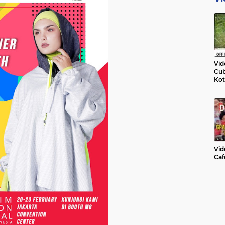
Vid
Cub
Kot
Vid
Caf