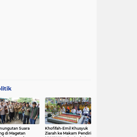
litik
mungutan Suara
Khofifah-Emil Khusyuk
ng di Magetan
Ziarah ke Makam Pendiri