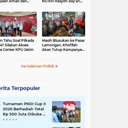
jalan Aman dan
NU KH Hasyim Asy’ari
car, KPU Jatim
dan Gus Dur
esiasi Petugas KPPS
in Tahu Soal Pilkada
Masih Blusukan ke Pasar
4? Silakan Akses
Lamongan, Khofifah
a Center KPU Jatim
Akan Tutup Kampanye
Besok dengan Dzikir,
Sholawat dan Doa di
Jatim Expo
Ke Halaman Politik
rita Terpopuler
Turnamen PKDI Cup II
2026 Berhadiah Total
Rp 500 Juta Dibuka di
Jombang, Ketua PKDI
Jatim Syaifullah