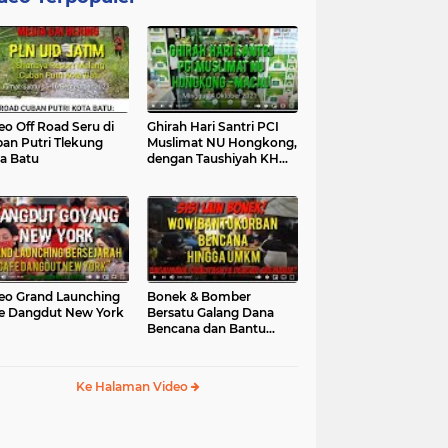
eo Off Road Seru di
Ghirah Hari Santri PCI
an Putri Tlekung
Muslimat NU Hongkong,
a Batu
dengan Taushiyah KH
Marzuki...
eo Grand Launching
Bonek & Bomber
e Dangdut New York
Bersatu Galang Dana
Bencana dan Bantu
UMKM, Mengapa Tidak...
Ke Halaman Video