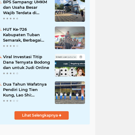
Mahdi: Ajang
BPS Sampang: UMKM
Silaturrahmi dan
dan Usaha Besar
Media Komunikasi
Wajib Terdata di
Antar-Kades untuk
Sensus Ekonomi 2026,
Memajukan Desa
Kunci Kebijakan Tepat
Sasaran
HUT Ke-726
Kabupaten Tuban
Semarak, Berbagai
Prestasinya Pun
Membanggakan
Viral Investasi Titip
Dana Ternyata Bodong
dan untuk Judi Online
Dua Tahun Wafatnya
Pendiri Ling Tien
Kung, Lao Shi:
Amanah Harus Kita
Laksanakan!
Lihat Selengkapnya