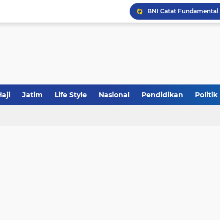
JakOne Mobile Antar Ban
Sinergi Fiskal Moneter: 
aji
Jatim
Life Style
Nasional
Pendidikan
Politik
Khutbah Jumat: Meraw