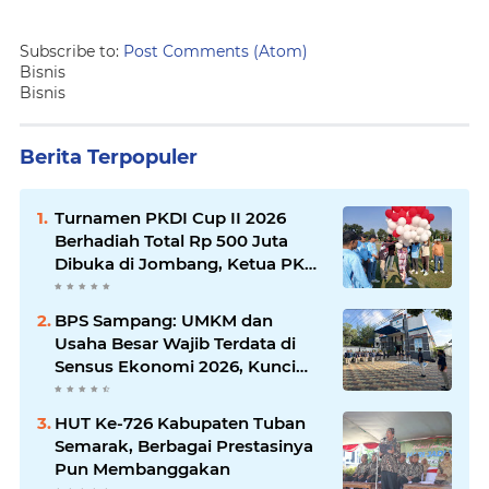
Subscribe to:
Post Comments (Atom)
Bisnis
Bisnis
Berita Terpopuler
Turnamen PKDI Cup II 2026
Berhadiah Total Rp 500 Juta
Dibuka di Jombang, Ketua PKDI
Jatim Syaifullah Mahdi: Ajang
Silaturrahmi dan Media
BPS Sampang: UMKM dan
Komunikasi Antar-Kades untuk
Usaha Besar Wajib Terdata di
Memajukan Desa
Sensus Ekonomi 2026, Kunci
Kebijakan Tepat Sasaran
HUT Ke-726 Kabupaten Tuban
Semarak, Berbagai Prestasinya
Pun Membanggakan