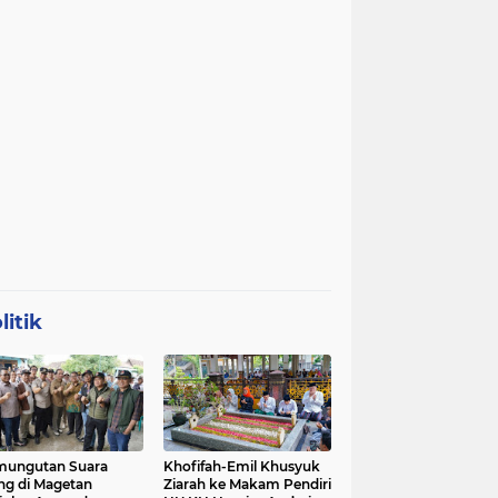
litik
mungutan Suara
Khofifah-Emil Khusyuk
ng di Magetan
Ziarah ke Makam Pendiri