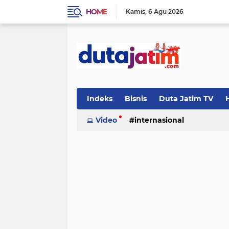
HOME
Kamis
6 Agu 2026
Indeks
Bisnis
Duta Jatim TV
H
Video
internasional