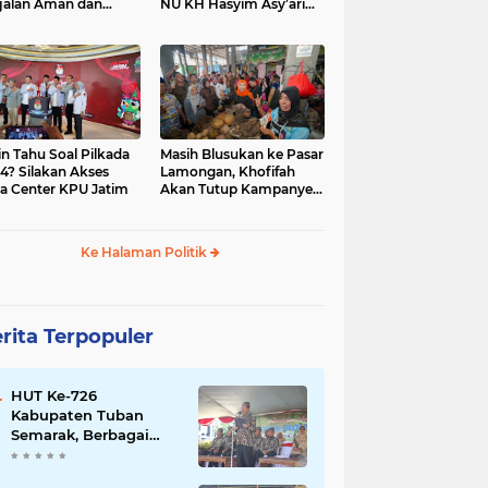
jalan Aman dan
NU KH Hasyim Asy’ari
car, KPU Jatim
dan Gus Dur
esiasi Petugas KPPS
in Tahu Soal Pilkada
Masih Blusukan ke Pasar
4? Silakan Akses
Lamongan, Khofifah
a Center KPU Jatim
Akan Tutup Kampanye
Besok dengan Dzikir,
Sholawat dan Doa di
Jatim Expo
Ke Halaman Politik
rita Terpopuler
HUT Ke-726
Kabupaten Tuban
Semarak, Berbagai
Prestasinya Pun
Membanggakan