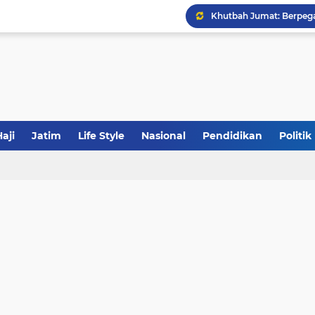
Calon Ketum PBNU, Gus
JakOne Mobile Antar Ban
Sinergi Fiskal Moneter: 
aji
Jatim
Life Style
Nasional
Pendidikan
Politik
Tabrak Lari di Pamekas