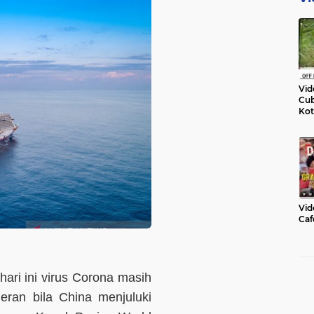
Vid
Cub
Kot
Vid
Caf
hari ini virus Corona masih
eran bila China menjuluki