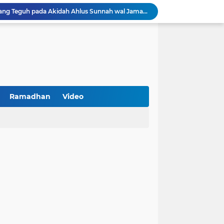
Khutbah Jumat: Berpegang Teguh pada Akidah Ahlus Sunnah wal Jamaah, Akidah Mayoritas Umat
Borong Prestasi, Satlantas Polres Sampang Dinobatkan Terbaik II Input Data Digital Semester 1/2026
 Kikin Siapkan Program untuk Memajukan NU
BNI Catat Fundamental Bisnis Kokoh di Bawah Danantara, Ditopang Pertumbuhan Kredit dan Kualitas Aset
k Jakarta Raih Digital Excellence Awards 2026
Peringatan HAN 2026, Pemerintah Pusat Apresiasi Komitmen Surabaya Penuhi Hak dan Lindungi Anak
Arah Baru Industri Jasa Keuangan
Reses Masa Persidangan III Tahun 2025-2026: DPRD Jatim Menyerap Aspirasi Mengawal Pembangunan Jawa Timur
Ramadhan
Video
Kemenkop Tekankan Peran Strategis Manajer dalam Menentukan Keberhasilan KDKMP
an, Pengemudi Ditangkap