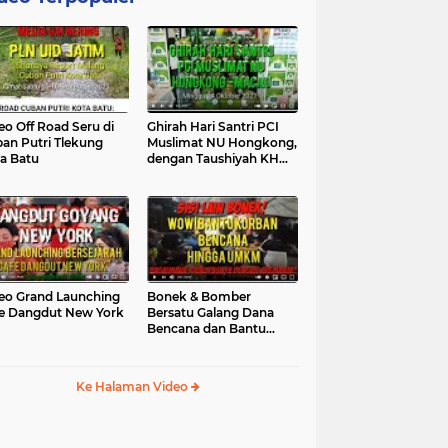
eo Off Road Seru di
Ghirah Hari Santri PCI
an Putri Tlekung
Muslimat NU Hongkong,
a Batu
dengan Taushiyah KH
Marzuki...
eo Grand Launching
Bonek & Bomber
e Dangdut New York
Bersatu Galang Dana
Bencana dan Bantu
UMKM, Mengapa Tidak...
Ke Halaman Video