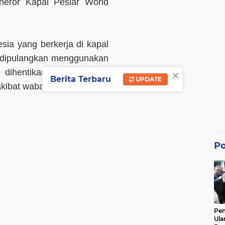
eneror Kapal Pesiar World
sia yang berkerja di kapal
 dipulangkan menggunakan
×
 dihentikannya sementara
Berita Terbaru
UPDATE
 akibat wabah Covid-19.
Po
Pe
Ula