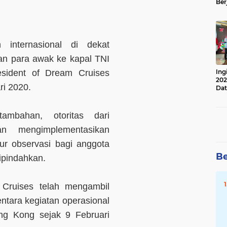
Ber
Lan
Apr
 internasional di dekat
n para awak ke kapal TNI
Ing
esident of Dream Cruises
202
ri 2020.
Dat
ambahan, otoritas dari
an mengimplementasikan
r observasi bagi anggota
Be
ipindahkan.
Cruises telah mengambil
tara kegiatan operasional
ng Kong sejak 9 Februari