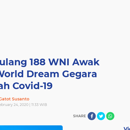
Pulang 188 WNI Awak
 World Dream Gegara
h Covid-19
Gatot Susanto
bruary 24, 2020 | 11:33 WIB
SHARE
Vi