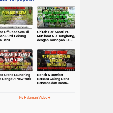
eo Off Road Seru di
Ghirah Hari Santri PCI
an Putri Tlekung
Muslimat NU Hongkong,
a Batu
dengan Taushiyah KH
Marzuki...
eo Grand Launching
Bonek & Bomber
e Dangdut New York
Bersatu Galang Dana
Bencana dan Bantu
UMKM, Mengapa Tidak...
Ke Halaman Video