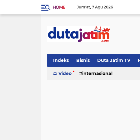
HOME
Jum'at
7 Agu 2026
Indeks
Bisnis
Duta Jatim TV
H
Video
internasional