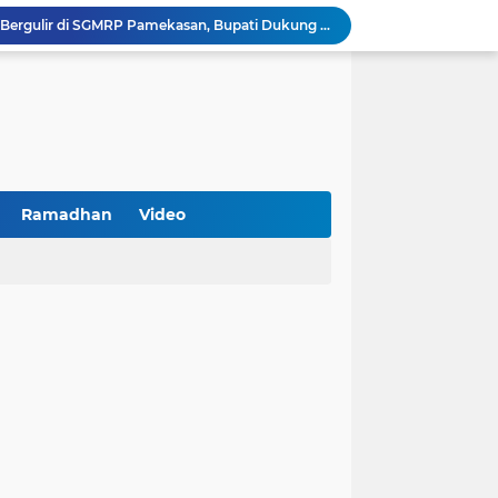
PKDI Cup II 2026 Resmi Bergulir di SGMRP Pamekasan, Bupati Dukung Bangun Stadion Di 13 Kecamatan untuk Pemerataan Sarana Olahraga
BNI Catat Fundamental Bisnis Kokoh di Bawah Danantara, Ditopang Pertumbuhan Kredit dan Kualitas Aset
k Jakarta Raih Digital Excellence Awards 2026
Peringatan HAN 2026, Pemerintah Pusat Apresiasi Komitmen Surabaya Penuhi Hak dan Lindungi Anak
Arah Baru Industri Jasa Keuangan
Reses Masa Persidangan III Tahun 2025-2026: DPRD Jatim Menyerap Aspirasi Mengawal Pembangunan Jawa Timur
Kemenkop Tekankan Peran Strategis Manajer dalam Menentukan Keberhasilan KDKMP
BPS Sampang: UMKM dan Usaha Besar Wajib Terdata di Sensus Ekonomi 2026, Kunci Kebijakan Tepat Sasaran
Ramadhan
Video
Turnamen PKDI Cup II 2026 Berhadiah Total Rp 500 Juta Dibuka di Jombang, Ketua PKDI Jatim Syaifullah Mahdi: Ajang Silaturrahmi dan Media Komunikasi Antar-Kades untuk Memajukan Desa
at Kemerdekaan