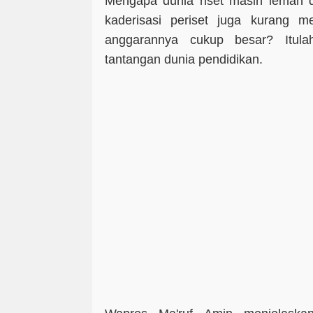
Mengapa dunia riset masih lemah d
kaderisasi periset juga kurang 
anggarannya cukup besar? Itula
tantangan dunia pendidikan.