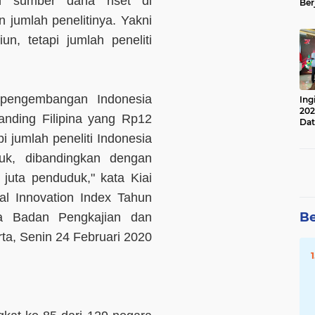
n sumber dana riset di
Ber
Lan
n jumlah penelitinya. Yakni
Apr
un, tetapi jumlah peneliti
n pengembangan Indonesia
Ing
202
ibanding Filipina yang Rp12
Dat
pi jumlah peneliti Indonesia
uk, dibandingkan dengan
 juta penduduk," kata Kiai
al Innovation Index Tahun
Be
a Badan Pengkajian dan
ta, Senin 24 Februari 2020