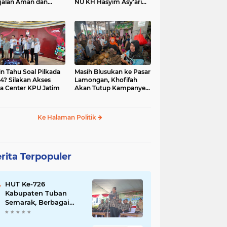
jalan Aman dan
NU KH Hasyim Asy’ari
car, KPU Jatim
dan Gus Dur
esiasi Petugas KPPS
in Tahu Soal Pilkada
Masih Blusukan ke Pasar
4? Silakan Akses
Lamongan, Khofifah
a Center KPU Jatim
Akan Tutup Kampanye
Besok dengan Dzikir,
Sholawat dan Doa di
Jatim Expo
Ke Halaman Politik
rita Terpopuler
HUT Ke-726
Kabupaten Tuban
Semarak, Berbagai
Prestasinya Pun
Membanggakan