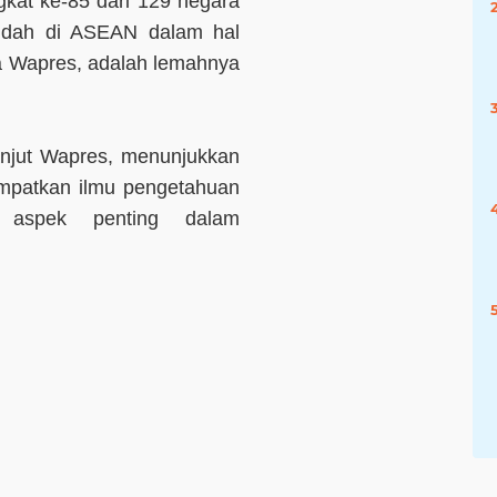
ngkat ke-85 dari 129 negara
endah di ASEAN dalam hal
ata Wapres, adalah lemahnya
lanjut Wapres, menunjukkan
mpatkan ilmu pengetahuan
i aspek penting dalam