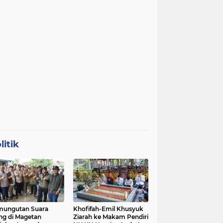
litik
mungutan Suara
Khofifah-Emil Khusyuk
ng di Magetan
Ziarah ke Makam Pendiri