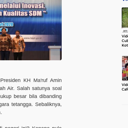
Vid
Cub
Kot
 Presiden KH Ma'ruf Amin
Vid
ah Air. Salah satunya soal
Caf
cukup besar bila dibanding
ra tetangga. Sebaliknya,
m.