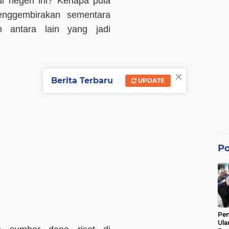
i negeri ini? Kenapa pula
menggembirakan sementara
h antara lain yang jadi
×
Berita Terbaru
UPDATE
Po
Pe
Ula