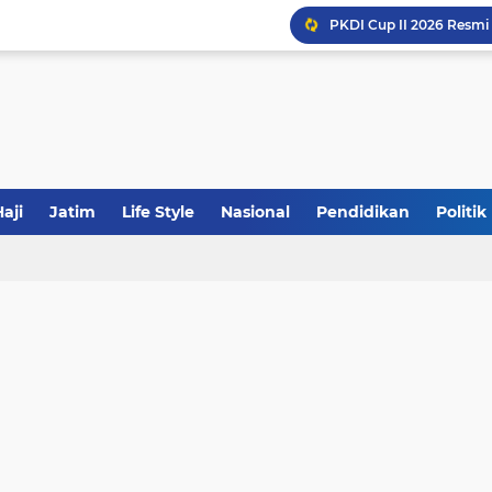
JakOne Mobile Antar Ban
Sinergi Fiskal Moneter: 
aji
Jatim
Life Style
Nasional
Pendidikan
Politik
Khutbah Jumat: Meraw