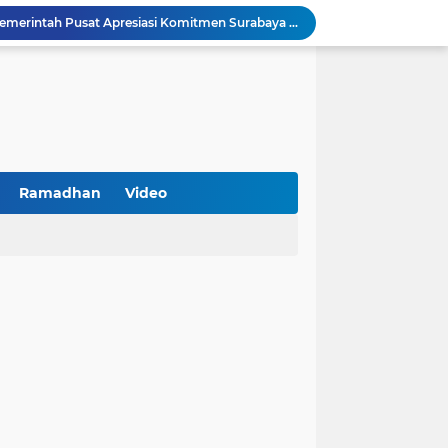
Arah Baru Industri Jasa Keuangan
Antisipasi Balap Liar dan Gangguan Kamtibmas, Polres Pamekasan Amankan 62 Unit Sepeda Motor
Kawal Perencanaan Pembangunan Tepat Sasaran, Polsek Tlanakan Hadiri Musrenbangdes Desa Bandaran
BPS Sampang: UMKM dan Usaha Besar Wajib Terdata di Sensus Ekonomi 2026, Kunci Kebijakan Tepat Sasaran
Turnamen PKDI Cup II 2026 Berhadiah Total Rp 500 Juta Dibuka di Jombang, Ketua PKDI Jatim Syaifullah Mahdi: Ajang Silaturrahmi dan Media Komunikasi Antar-Kades untuk Memajukan Desa
at Kemerdekaan
PKDI Cup II 2026 Resmi Bergulir di SGMRP Pamekasan, Bupati Dukung Bangun Stadion Di 13 Kecamatan untuk Pemerataan Sarana Olahraga
BNI Catat Fundamental Bisnis Kokoh di Bawah Danantara, Ditopang Pertumbuhan Kredit dan Kualitas Aset
Ramadhan
Video
k Jakarta Raih Digital Excellence Awards 2026
Peringatan HAN 2026, Pemerintah Pusat Apresiasi Komitmen Surabaya Penuhi Hak dan Lindungi Anak