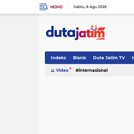
HOME
Sabtu
8 Agu 2026
Indeks
Bisnis
Duta Jatim TV
H
Video
internasional