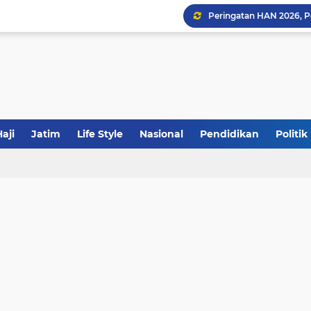
Sinergi Fiskal Moneter: 
Khutbah Jumat: Meraw
aji
Jatim
Life Style
Nasional
Pendidikan
Politik
JakOne Mobile Antar Ban