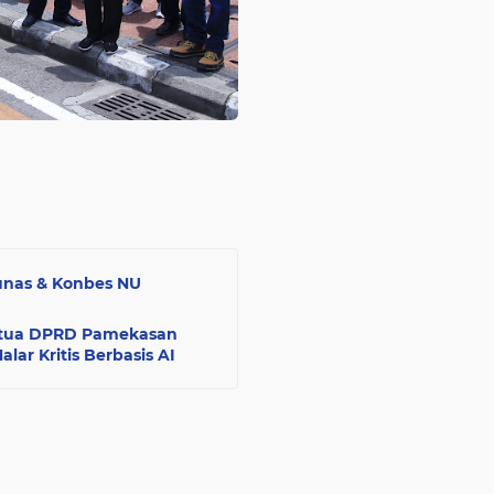
unas & Konbes NU
 Ketua DPRD Pamekasan
ar Kritis Berbasis AI