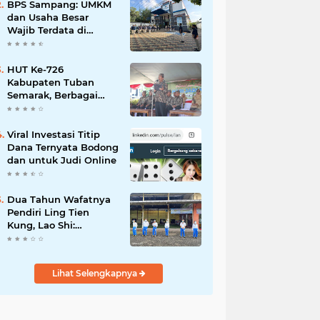
Mahdi: Ajang
BPS Sampang: UMKM
Silaturrahmi dan
dan Usaha Besar
Media Komunikasi
Wajib Terdata di
Antar-Kades untuk
Sensus Ekonomi 2026,
Memajukan Desa
Kunci Kebijakan Tepat
Sasaran
HUT Ke-726
Kabupaten Tuban
Semarak, Berbagai
Prestasinya Pun
Membanggakan
Viral Investasi Titip
Dana Ternyata Bodong
dan untuk Judi Online
Dua Tahun Wafatnya
Pendiri Ling Tien
Kung, Lao Shi:
Amanah Harus Kita
Laksanakan!
Lihat Selengkapnya