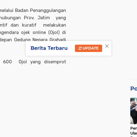
 melalui Badan Penanggulangan
rhubungan Prov. Jatim yang
entif dan kuratif melakukan
endara ojek online (Ojol) di
depan Gedung Negara Grahadi
×
Berita Terbaru
UPDATE
yak 600 Ojol yang disemprot
Po
Pe
Ula