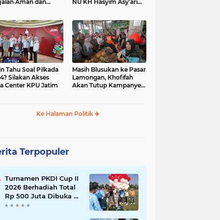
jalan Aman dan
NU KH Hasyim Asy’ari
car, KPU Jatim
dan Gus Dur
esiasi Petugas KPPS
in Tahu Soal Pilkada
Masih Blusukan ke Pasar
4? Silakan Akses
Lamongan, Khofifah
a Center KPU Jatim
Akan Tutup Kampanye
Besok dengan Dzikir,
Sholawat dan Doa di
Jatim Expo
Ke Halaman Politik
rita Terpopuler
Turnamen PKDI Cup II
2026 Berhadiah Total
Rp 500 Juta Dibuka di
Jombang, Ketua PKDI
Jatim Syaifullah