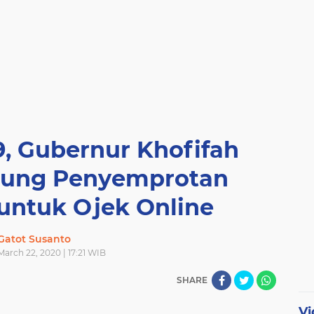
9, Gubernur Khofifah
sung Penyemprotan
 untuk Ojek Online
Gatot Susanto
arch 22, 2020 | 17:21 WIB
SHARE
Vi