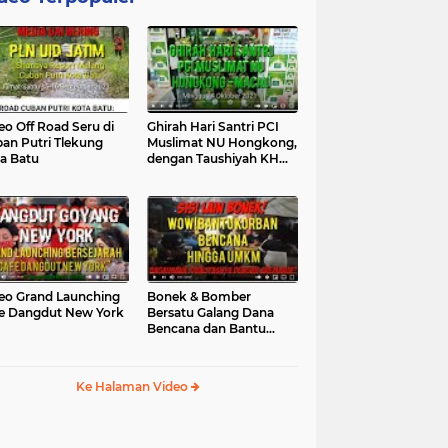
eo Off Road Seru di
Ghirah Hari Santri PCI
an Putri Tlekung
Muslimat NU Hongkong,
a Batu
dengan Taushiyah KH
Marzuki...
eo Grand Launching
Bonek & Bomber
e Dangdut New York
Bersatu Galang Dana
Bencana dan Bantu
UMKM, Mengapa Tidak...
Ke Halaman Video