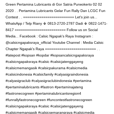
Green Pertamina Lubricants di Gor Satria Purwokerto 02 02
2020 . . Pertamina Lubricants Gelar Fun Rally Dan LCGC Fun
Contest . . ========================= Let's join us...
WhatsApp / Telp Riany 📳 0813-2720-2787 Dadi 📳 0822-1471-
8417 ========================= Follow us on Social
Media... Facebook : Calsic Ngapak's Raya Instagram :
@calsicngapaksraya_official Youtube Channel : Media Calsic
Chapter Ngapak's Raya ========================= . .
#latepost #kopsan #kopdar #kopsancalsicngapaksraya
#calsicngapaksraya #calsic #calsicjatenggayeng
#calsicmemangasik #calsicpakurama #calsicmedia
#calsicindonesia #calsicfamily #calyasigraindonesia
#calyasigraclub #calyasigraclubindonesia #pertamina
#pertaminalubricants #fastron #pertaminajateng
#fastronecogreen #pertaminalubricantsregion4
#funrallyfastronecogreen #funcontestfastronecogreen
#calsicngapaksraya #calsic #calsicjatenggayeng
#calsicmemangasik #calsicsemarangraya #calsicmedia