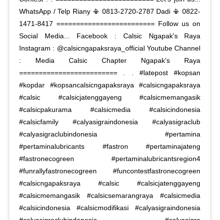
WhatsApp / Telp Riany 📳 0813-2720-2787 Dadi 📳 0822-
1471-8417 ========================= Follow us on
Social Media... Facebook : Calsic Ngapak's Raya
Instagram : @calsicngapaksraya_official Youtube Channel
: Media Calsic Chapter Ngapak's Raya
========================= . . #latepost #kopsan
#kopdar #kopsancalsicngapaksraya #calsicngapaksraya
#calsic #calsicjatenggayeng #calsicmemangasik
#calsicpakurama #calsicmedia #calsicindonesia
#calsicfamily #calyasigraindonesia #calyasigraclub
#calyasigraclubindonesia #pertamina
#pertaminalubricants #fastron #pertaminajateng
#fastronecogreen #pertaminalubricantsregion4
#funrallyfastronecogreen #funcontestfastronecogreen
#calsicngapaksraya #calsic #calsicjatenggayeng
#calsicmemangasik #calsicsemarangraya #calsicmedia
#calsicindonesia #calsicmodifikasi #calyasigraindonesia
#calyasigraclubindonesia #calyasigra