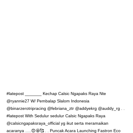
#latepost _______ Kechap Calsic Ngapaks Raya Nte
@ryannie27 W/ Pembalap Slalom Indonesia
@binarzerotripracing @febriana_ztr @addyekrg @auddy_rg . .
#latepost With Sedulur sedulur Calsic Ngapaks Raya
@calsicngapaksraya_official yg ikut serta meramaikan
acaranya .....😍🤩🥰 . . Puncak Acara Launching Fastron Eco