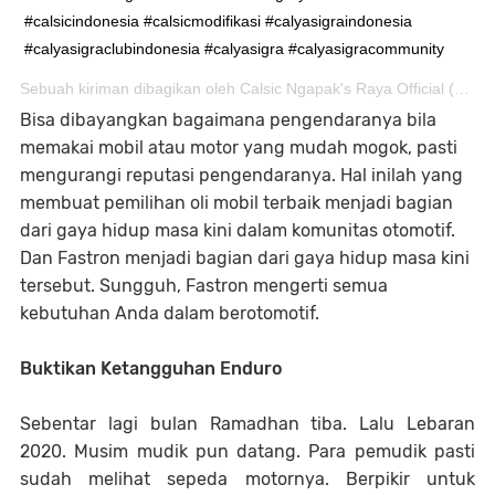
#calsicindonesia #calsicmodifikasi #calyasigraindonesia
#calyasigraclubindonesia #calyasigra #calyasigracommunity
Sebuah kiriman dibagikan oleh
Calsic Ngapak's Raya Official
(@calsicngapaksraya_official) pada
Bisa dibayangkan bagaimana pengendaranya bila
memakai mobil atau motor yang mudah mogok, pasti
mengurangi reputasi pengendaranya. Hal inilah yang
membuat pemilihan oli mobil terbaik menjadi bagian
dari gaya hidup masa kini dalam komunitas otomotif.
Dan Fastron menjadi bagian dari gaya hidup masa kini
tersebut. Sungguh, Fastron mengerti semua
kebutuhan Anda dalam berotomotif.
Buktikan Ketangguhan Enduro
Sebentar lagi bulan Ramadhan tiba. Lalu Lebaran
2020. Musim mudik pun datang. Para pemudik pasti
sudah melihat sepeda motornya. Berpikir untuk