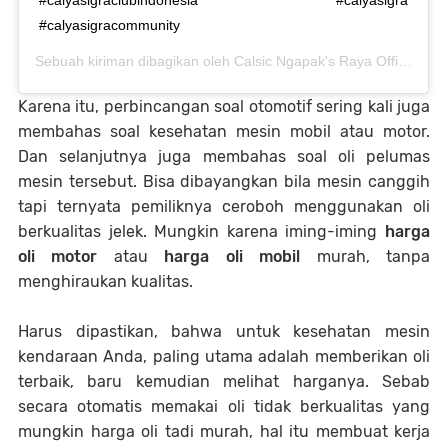
#calyasigracommunity
Sebuah kiriman dibagikan oleh
Calsic Ngapak's Raya Official
(@ca
Karena itu, perbincangan soal otomotif sering kali juga
membahas soal kesehatan mesin mobil atau motor.
Dan selanjutnya juga membahas soal oli pelumas
mesin tersebut. Bisa dibayangkan bila mesin canggih
tapi ternyata pemiliknya ceroboh menggunakan oli
berkualitas jelek. Mungkin karena iming-iming
harga
oli motor
atau
harga oli mobil
murah, tanpa
menghiraukan kualitas.
Harus dipastikan, bahwa untuk kesehatan mesin
kendaraan Anda, paling utama adalah memberikan oli
terbaik, baru kemudian melihat harganya. Sebab
secara otomatis memakai oli tidak berkualitas yang
mungkin harga oli tadi murah, hal itu membuat kerja