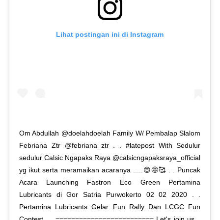
Lihat postingan ini di Instagram
Om Abdullah @doelahdoelah Family W/ Pembalap Slalom
Febriana Ztr @febriana_ztr . . #latepost With Sedulur
sedulur Calsic Ngapaks Raya @calsicngapaksraya_official
yg ikut serta meramaikan acaranya .....😍🤩🥰 . . Puncak
Acara Launching Fastron Eco Green Pertamina
Lubricants di Gor Satria Purwokerto 02 02 2020 . .
Pertamina Lubricants Gelar Fun Rally Dan LCGC Fun
Contest . . ========================= Let's join us...